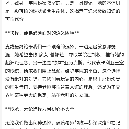
坏，藏身于学院秘密教室的，只是一具傀儡，她的本体则
是一颗可怕的球状聚合生命体，这揭示了追求极致知识的
可怕代价。
**抉择，徒弟必须面对的道义困境**
支线最终给予我们一个艰难的选择，一边是启蒙恩师瑟
濂，她希望击败“魔女”蕾娜菈，夺取学院控制权，推行她的
起源派理念，另一边是“铁拳”亚历克斯，他代表卡利亚王室
的传统，请求我们阻止瑟濂，维护学院的平衡，这个选择
没有绝对的对错，它拷问着玩家的内心，是忠于那份珍贵
的师生情谊，支持老师哪怕背离人道的理想，还是为了交
界地某种更大的稳定，站在老师的对立面。
**传承，无论选择为何初心不灭**
无论我们做出何种选择，瑟濂老师的故事都深深烙印在记