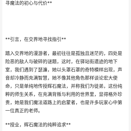
寻魔法的初心与代价**
**引言，在交界地寻找指引**
踏入交界地的漫游者，最初往往是孤独且迷茫的，四处是
险恶的敌人与破碎的谜题，这时，在驿站街遗迹的地下
室，我们遇到了瑟濂，她以头罩石罩的奇特模样出现，声
音却冷静而充满智慧，她不像其他角色那样谈论宏大使
命，只是单纯地传授辉石魔法，并称我们为徒弟，这份纯
粹的师生关系，在充满背叛与利用的世界里，显得格外珍
贵，她是我们魔法道路上的启蒙者，也是许多玩家心中第
一位真正的老师。
**授业，辉石魔法的纯粹追求**