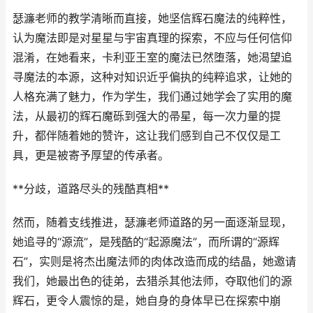
瑟濂老师的教学清晰而直接，她坚信辉石魔法的纯粹性，
认为魔法即是对星星与宇宙真理的探索，不应与任何信仰
混淆，在她看来，卡利亚王室的魔法已然堕落，她渴望追
寻魔法的本源，这种对知识近乎偏执的纯粹追求，让她的
人格充满了魅力，作为学生，我们通过她学会了实用的魔
法，从最初的辉石魔砾到强大的帚星，每一次力量的提
升，都伴随着她的赞许，这让我们感到自己不仅仅是工
具，更是被寄予厚望的传承者。
**分歧，道路尽头的残酷真相**
然而，随着支线推进，瑟濂老师道路的另一面逐渐显现，
她追寻的“源流”，是残酷的“起源魔法”，而所谓的“源辉
石”，实则是将杰出魔法师的肉体改造而成的结晶，她邀请
我们，她最出色的徒弟，去猎杀其他法师，夺取他们的源
辉石，更令人震惊的是，她自身的身体早已在探索中崩