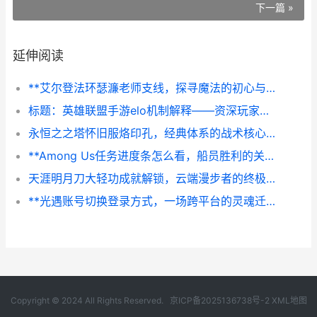
下一篇 »
延伸阅读
**艾尔登法环瑟濂老师支线，探寻魔法的初心与代价**
标题：英雄联盟手游elo机制解释——资深玩家的深度剖析
永恒之之塔怀旧服烙印孔，经典体系的战术核心，副标题，烙印组合的艺术与博弈
**Among Us任务进度条怎么看，船员胜利的关键指南**
天涯明月刀大轻功成就解锁，云端漫步者的终极浪漫
**光遇账号切换登录方式，一场跨平台的灵魂迁徙**
Copyright © 2024 All Rights Reserved.
京ICP备2025136738号-2
XML地图