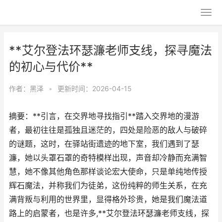
**艾尔登法环瑟濂老师支线，探寻魔法
的初心与代价**
作者：
黑泽
•
更新时间：2026-04-15
摘要：**引言，在交界地寻找指引**踏入交界地的漫游
者，最初往往是孤独且迷茫的，四处是险恶的敌人与破碎
的谜题，这时，在驿站街遗迹的地下室，我们遇到了瑟
濂，她以头罩石罩的奇特模样出现，声音却冷静而充满智
慧，她不像其他角色那样谈论宏大使命，只是单纯地传授
辉石魔法，并称我们为徒弟，这份纯粹的师生关系，在充
满背叛与利用的世界里，显得格外珍贵，她是我们魔法道
路上的启蒙者，也是许多,**艾尔登法环瑟濂老师支线，探