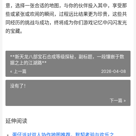
意，选择一张合适的地图，与你的伙伴投入其中，享受那
些或紧张或欢闹的瞬间，过程远比结果更为珍贵，这些共
同经历的挑战与成功，终将成为你们游戏记忆中闪闪发光
的宝藏。
**新天龙八部宝石合成等级探秘，副标题，一段镶嵌于数
据之上的江湖路**
« 上一篇
2026-04-08
没有了！
下一篇 »
延伸阅读
蛋仔派对双人协作地图推荐，默契考验与欢乐之旅