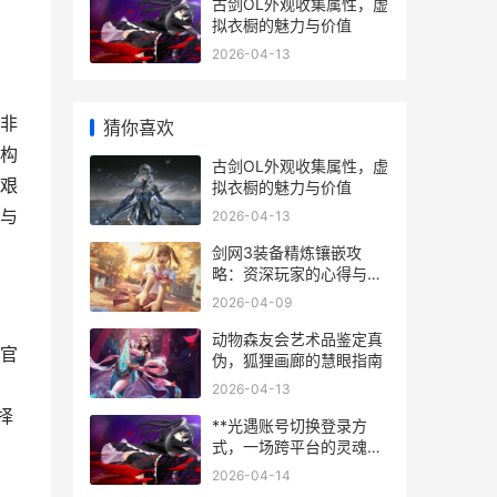
古剑OL外观收集属性，虚
拟衣橱的魅力与价值
2026-04-13
非
猜你喜欢
构
古剑OL外观收集属性，虚
艰
拟衣橱的魅力与价值
与
2026-04-13
剑网3装备精炼镶嵌攻
略：资深玩家的心得与细
节
2026-04-09
动物森友会艺术品鉴定真
官
伪，狐狸画廊的慧眼指南
2026-04-13
择
**光遇账号切换登录方
式，一场跨平台的灵魂迁
徙**
2026-04-14