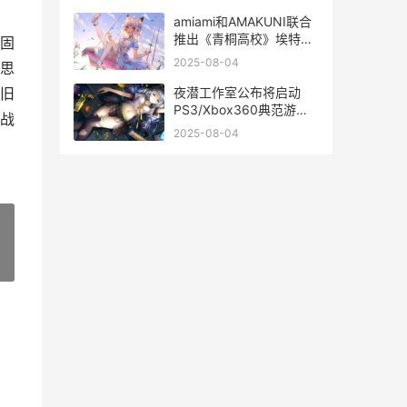
amiami和AMAKUNI联合
推出《青桐高校》埃特拉
固
模型 ami amalia
2025-08-04
思
夜潜工作室公布将启动
旧
PS3/Xbox360典范游戏
战
重制计划 夜潜出潜的意思
2025-08-04
»