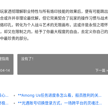
玩家透彻理解职业特性与所有烙印技能的效果后，便有可能跳出
合或许并非理论最优解，但它完美契合了玩家的操作习惯与战术
烙印孔，转化为个人战斗艺术的无限画布，这或许是永恒之塔怀
，却又在限制之内，给予了你最大程度的自由，去定义你自己的
中最珍贵的部分。
键指南
没有了！
-04-14
下一篇 
永恒之之塔怀旧服烙印孔，经典体系的战术核心，副标题，烙印组合的艺术与博弈
**Among Us任务进度条怎么看，船员胜利的关键指南**
天涯明月刀大轻功成就解锁，云端漫步者的终极浪漫
**光遇账号切换登录方式，一场跨平台的灵魂迁徙**