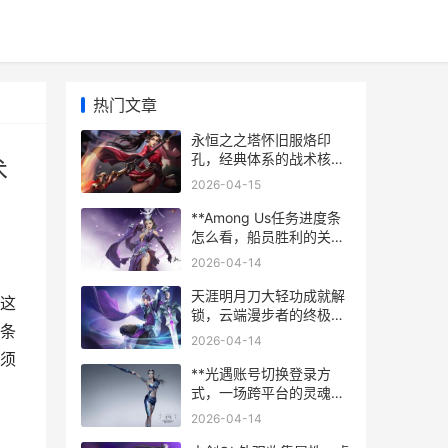
热门文章
永恒之之塔怀旧服烙印
孔，经典体系的战术核
术
心，副标题，烙印组合的
2026-04-15
艺术与博弈
**Among Us任务进度条
怎么看，船员胜利的关键
指南**
2026-04-14
天涯明月刀大轻功成就解
这
锁，云端漫步者的终极浪
条
漫
2026-04-14
须
**光遇账号切换登录方
式，一场跨平台的灵魂迁
徙**
2026-04-14