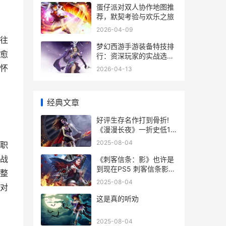
蛋仔派对双人协作地图推
荐，默契考验与欢乐之旅
2026-04-09
往
梦幻西游手游装备特技排
愈
行：资深玩家的实战选择
指南
怀
2026-04-13
经典文章
好评生存名作打到骨折!
《漫漫长夜》一折史低10
元 生存游戏评价
2025-08-04
职
战
《刺客信条：影》也许是
到现在PS5 刺客信条影藏
整
蝶人支线
2025-08-04
对
这是真的听劝
2025-08-04