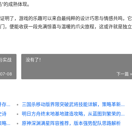
品”的成熟体现。
证明了，游戏的乐趣可以来自最纯粹的设计巧思与情感共鸣，它
门，便能收获一段充满惊喜与温暖的爪尖旅程，这或许就是独立
与实战
没有了！
-07-08
下一篇 
**猫咪肉鸽独立精品体验，一场治愈与挑战并存的爪尖冒险**
三国杀移动版界限突破武将技能详解，策略革新与实战博弈
史诗
明日方舟终末地基地建造攻略，从蓝图到繁荣的生存之道
炉石传说深暗领域扩展包解析，暗影之下的策略革新
原神深渊满星阵容推荐，版本强势配队思路解析