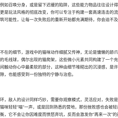
例如召唤分身，或是留下迟缓的陷阱，这些能力物品往往设计得
更是玩法风格的彻底改变，你可以专注于构建一套高速连击的流
筑可能性，让每一次失败后的重新开始都充满期待，你会迫不及
不在的细节，游戏中的猫咪动作细腻又传神，无论是慵懒的舔爪
的毛线球，偶尔出现的猫爬架，这些微小元素共同构建了一个充
间触动你心中最柔软的部分，这种由细节堆砌出的沉浸感，是许
隙，也能感受到一份独特的宁静与治愈。
环，敌人的设计同样巧妙，需要你观察模式，灵活应对，失败是
猫咪轻轻“喵”一声，或是回到熟悉的营地，那份挫败感也会被轻
衡，它不会让你因难度而愤怒弃坑，反而会激发你“再来一次”的