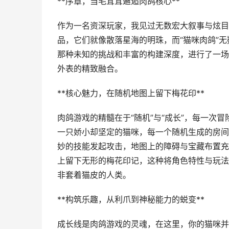
**序章，当毛茸茸邂逅肉鸽核心**
作为一名资深玩家，我见过无数宏大叙事与炫目
品，它们就像散落星海的明珠，而“猫咪肉鸽”
那种未知的挑战和丰富的构建深度，进行了一场
外表的精致融合。
**核心魅力，在随机地图上留下梅花印**
肉鸽游戏的精髓在于“随机”与“成长”，每一次
一只娇小却坚定的猫咪，每一个随机生成的房间
妙的技能发起攻击，地图上的障碍与宝藏布置充
上留下无形的梅花印记，这种将角色特性与玩法
非套着猫皮的人类。
**构筑乐趣，从利爪到神秘能力的蜕变**
成长线是肉鸽游戏的灵魂，在这里，你的猫咪并