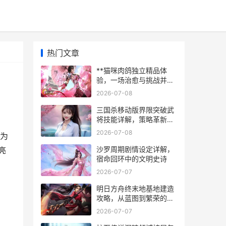
热门文章
**猫咪肉鸽独立精品体
验，一场治愈与挑战并存
的爪尖冒险**
2026-07-08
三国杀移动版界限突破武
将技能详解，策略革新与
实战博弈
2026-07-08
灵为
沙罗周期剧情设定详解，
亮
宿命回环中的文明史诗
2026-07-07
明日方舟终末地基地建造
攻略，从蓝图到繁荣的生
存之道
2026-07-07