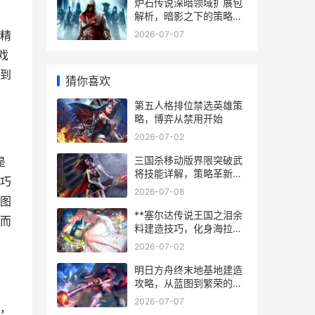
炉石传说深暗领域扩展包
解析，暗影之下的策略革
新
精
2026-07-07
戏
到
猜你喜欢
第五人格排位禁选英雄策
略，博弈从禁用开始
2026-07-02
三国杀移动版界限突破武
是
将技能详解，策略革新与
巧
实战博弈
2026-07-08
图
**塞尔达传说王国之泪余
而
料建造技巧，化身海拉鲁
最强工程师的秘诀**
2026-07-02
明日方舟终末地基地建造
攻略，从蓝图到繁荣的生
存之道
2026-07-07
，