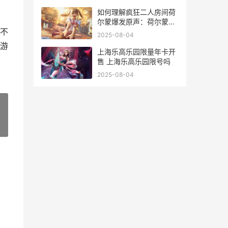
如何理解疯狂二人房间荷
尔蒙爆发原声：荷尔蒙对
不
情感和行为的深远影响 什
2025-08-04
么才叫疯狂
游
上海乐高乐园限量年卡开
售 上海乐高乐园限号吗
2025-08-04
»