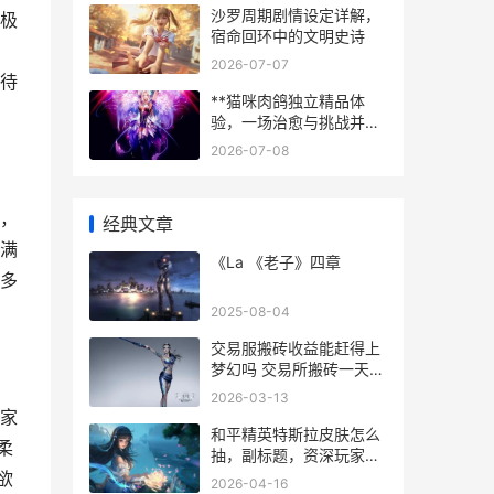
沙罗周期剧情设定详解，
极
宿命回环中的文明史诗
2026-07-07
待
**猫咪肉鸽独立精品体
验，一场治愈与挑战并存
的爪尖冒险**
2026-07-08
，
经典文章
满
《La 《老子》四章
多
2025-08-04
交易服搬砖收益能赶得上
梦幻吗 交易所搬砖一天多
少钱
2026-03-13
家
和平精英特斯拉皮肤怎么
柔
抽，副标题，资深玩家心
得与策略分享
欲
2026-04-16