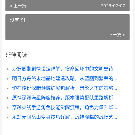
« 上一篇
2026-07-07
没有了！
下一篇 »
延伸阅读
沙罗周期剧情设定详解，宿命回环中的文明史诗
明日方舟终末地基地建造攻略，从蓝图到繁荣的生存之道
炉石传说深暗领域扩展包解析，暗影之下的策略革新
原神深渊满星阵容推荐，版本强势配队思路解析
穿越火线手游角色技能觉醒流程，角色力量升华之路
永劫无间岳山变身技巧详解，战神降临的战场艺术