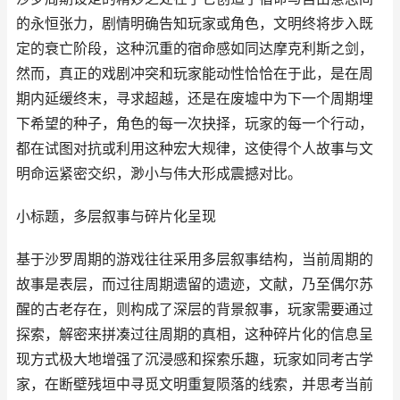
的永恒张力，剧情明确告知玩家或角色，文明终将步入既
定的衰亡阶段，这种沉重的宿命感如同达摩克利斯之剑，
然而，真正的戏剧冲突和玩家能动性恰恰在于此，是在周
期内延缓终末，寻求超越，还是在废墟中为下一个周期埋
下希望的种子，角色的每一次抉择，玩家的每一个行动，
都在试图对抗或利用这种宏大规律，这使得个人故事与文
明命运紧密交织，渺小与伟大形成震撼对比。
小标题，多层叙事与碎片化呈现
基于沙罗周期的游戏往往采用多层叙事结构，当前周期的
故事是表层，而过往周期遗留的遗迹，文献，乃至偶尔苏
醒的古老存在，则构成了深层的背景叙事，玩家需要通过
探索，解密来拼凑过往周期的真相，这种碎片化的信息呈
现方式极大地增强了沉浸感和探索乐趣，玩家如同考古学
家，在断壁残垣中寻觅文明重复陨落的线索，并思考当前