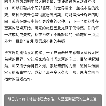
的介入成为周期中最大的变量，或许通过极其艰难的努
力，可以打破某个局部循环，为世界带来一丝根本性的改
变，这种改变未必是彻底粉碎周期，可能是延长辉煌的时
间，或者在毁灭中保存更珍贵的火种，让下一个周期能在
更高的起点开始，玩家的旅程因此充满了使命感，你的每
一次成功或失败，都在为这个不断旋转的巨轮施加一点点
外力，最终可能引发意想不到的共振。
沙罗周期剧情设定构建了一个充满悲剧美感却又蕴含无限
希望的世界，它让玩家站在时间之河的岸上，目睹潮起潮
落，却又赋予你掷石入河，激起涟漪的力量，这种深邃而
宏大的叙事框架，成就了那些令人久久回味，思考文明与
宿命的游戏杰作。
明日方舟终末地基地建造攻略，从蓝图到繁荣的生存之道