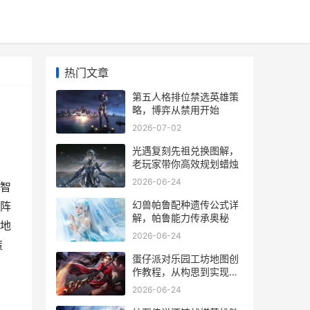
热门文章
第五人格排位禁选英雄策
略，博弈从禁用开始
2026-07-02
光遇复刻先祖兑换图解，
老玩家带你高效规划蜡烛
2026-06-24
智
幻兽帕鲁配种遗传公式详
阵
解，帕鲁能力传承奥秘
地
2026-06-24
策
蛋仔派对乐园工坊地图创
作教程，从构思到实现的
玩家指南
2026-06-24