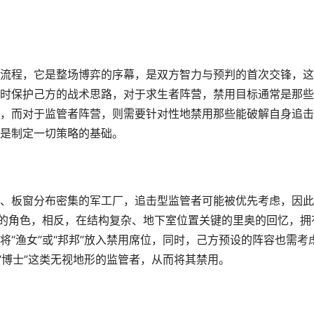
流程，它是整场博弈的序幕，是双方智力与预判的首次交锋，这
时保护己方的战术思路，对于求生者阵营，禁用目标通常是那些
，而对于监管者阵营，则需要针对性地禁用那些能破解自身追击
是制定一切策略的基础。
、板窗分布密集的军工厂，追击型监管者可能被优先考虑，因此
形的角色，相反，在结构复杂、地下室位置关键的里奥的回忆，拥
“渔女”或“邦邦”放入禁用席位，同时，己方预设的阵容也需考
“博士”这类无视地形的监管者，从而将其禁用。