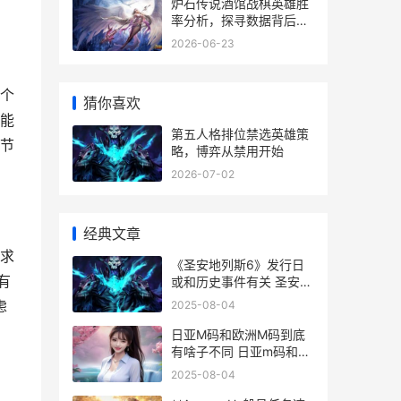
炉石传说酒馆战棋英雄胜
率分析，探寻数据背后的
致胜之道
2026-06-23
个
猜你喜欢
能
第五人格排位禁选英雄策
节
略，博弈从禁用开始
2026-07-02
经典文章
求
《圣安地列斯6》发行日
有
或和历史事件有关 圣安地
列斯60帧安卓下载
虑
2025-08-04
日亚M码和欧洲M码到底
有啥子不同 日亚m码和欧
洲m码app
2025-08-04