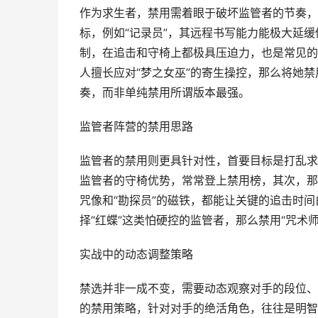
作为求生者，禁用需着眼于破坏监管者的节奏，
标，例如“记录员”，其远程书写能力能极大延缓
制，在追击和守椅上都极具压迫力，也是常见的
人擅长应对“梦之女巫”的寄生操控，那么将她
奏，而非单纯禁用所谓版本最强。
监管者阵营的禁用思路
监管者的禁用则更具针对性，首要目标是打乱求生
监管者的守椅优势，常常登上禁用榜，其次，那
咒像和“勘探员”的磁铁，都能让关键的追击时
择“红蝶”这类怕硬控的监管者，那么禁用“咒术
实战中的动态调整策略
禁选并非一成不变，需要动态观察对手的段位、
的禁用策略，针对对手的绝活角色，往往是明智