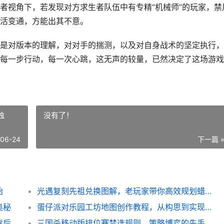
者视角下，若发现对方求生者队伍中有专精“机械师”的玩家，禁
活变通，方能出其不意。
是对版本的理解，对对手的揣测，以及对自身战术的坚定执行，
每一步行动，每一次心跳，这无声的较量，已然决定了这场游戏
烛
没有了！
-06-24
下一篇 
始
光遇复刻先祖兑换图解，老玩家带你高效规划蜡烛
奥秘
蛋仔派对乐园工坊地图创作教程，从构思到实现的玩家指南
炉石传说酒馆战棋英雄胜率分析，探寻数据背后的致胜之道
三国杀移动版排位赛禁选规则，策略博弈的先手战场