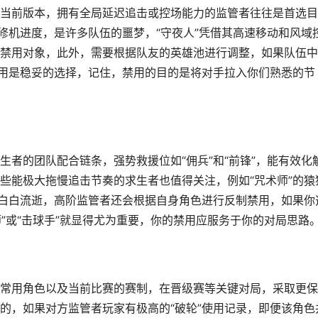
当前版本，拥有全局延迟追击或控场能力的监管者往往是首选目
修机进度，是许多队伍的噩梦，“守夜人”凭借其高速移动和风域
禁用对象，此外，需要根据队友的英雄池进行调整，如果队伍中
禁用是稳妥的选择，记住，禁用的目的是将对手拉入你们熟悉的节
者的团队配合链条，强势救援位如“佣兵”和“前锋”，能有效化
些能极大拖慢追击节奏的求生者也值得关注，例如“咒术师”的猿
间白白流逝，高阶监管者还会根据自身角色进行反制禁用，如果你
师”或“击球手”就显得尤为重要，你的禁用应服务于你的对局思路
常用角色以及当前比赛的赛制，在晋级赛等关键对局，采取更保
的，如果对方监管者玩家有极高的“破轮”使用记录，即便该角色