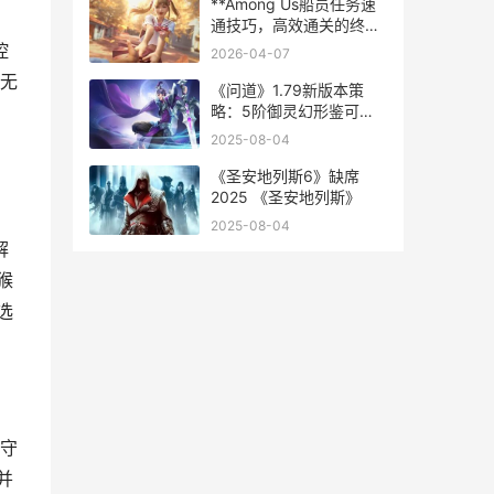
**Among Us船员任务速
通技巧，高效通关的终极
指南**
控
2026-04-07
无
《问道》1.79新版本策
略：5阶御灵幻形鉴可以
变成绝版锐龙豹形象 问道
2025-08-04
1.36
《圣安地列斯6》缺席
2025 《圣安地列斯》
2025-08-04
解
猴
选
。
守
并