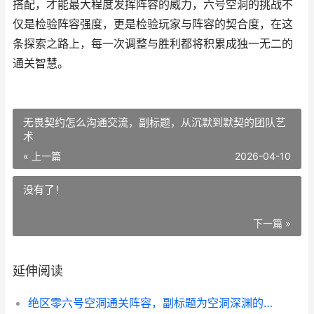
搭配，才能最大程度发挥阵容的威力，六号空洞的挑战不
仅是检验阵容强度，更是检验玩家与阵容的契合度，在这
条探索之路上，每一次调整与胜利都将积累成独一无二的
通关智慧。
无畏契约怎么沟通交流，副标题，从沉默到默契的团队艺
术
« 上一篇
2026-04-10
没有了！
下一篇 »
延伸阅读
绝区零六号空洞通关阵容，副标题为空洞深渊的破阵三重奏