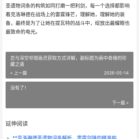
圣遗物词条的构筑如同打磨一把利剑，每一个选择都影响
着克洛琳德在战场上的雷霆锋芒，理解她，理解她的装
备，最终是为了让她在提瓦特的战斗中，绽放出最耀眼也
最致命的电光。
恋与深空祁煜画灵获取方式详解，副标题为画中奇缘的珍
藏之道
« 上一篇
2026-05-14
没有了！
下一篇 »
延伸阅读
**克洛琳德圣遗物词条解析，雷霆剑锋的精准构筑**