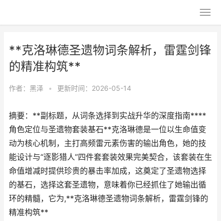
**克洛琳德圣遗物词条解析，雷霆剑锋
的精准构筑**
作者：
黑泽
•
更新时间：2026-05-14
摘要：**副标题，从词条选择到实战升华的深度指南****
角色定位与圣遗物套装基石**克洛琳德是一位以生命值变
动为核心机制，主打高频雷元素伤害的输出角色，她的技
能设计与“逐影猎人”四件套套装效果完美契合，该套装在生
命值增减时提供珍贵的暴击率加成，这奠定了圣遗物选择
的基石，选择这套圣遗物，意味着你已经抓住了她输出循
环的精髓，它为,**克洛琳德圣遗物词条解析，雷霆剑锋的
精准构筑**