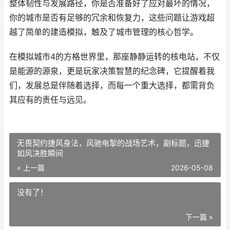
整体韧性与发展路径，你是否准备好了应对最坏的情况，
你的城市是否有足够的冗余和恢复力，这些问题让游戏超
越了简单的建造模拟，触及了城市管理的核心哲学。
在模拟城市4的方格世界里，那座静静运转的核电站，不仅
是能源的源泉，更是玩家决策智慧的纪念碑，它提醒着我
们，发展总是伴随着选择，而每一个重大选择，都需背负
其应有的责任与远见。
无畏契约捷风身法，风驰电掣的战场艺术，副标题，迅捷
如风决胜瞬间
« 上一篇
2026-05-08
没有了！
下一篇 »