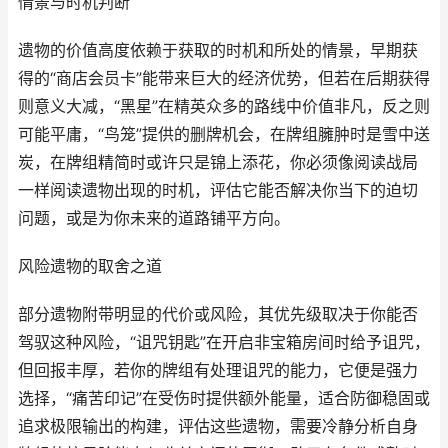
情景与时机判断
遗物的价值高度依赖于获取的时机和所处的情景，早期获
得的“商店会员卡”能带来巨大的经济优势，但若在后期获得
则意义大减，“黑星”在精英众多的路线中价值非凡，反之则
可能平庸，“鸟笼”提供的删牌机会，在牌组臃肿时是雪中送
炭，在牌组精简时或许只是锦上添花，你必须像阅读战局
一样阅读遗物出现的时机，评估它能否解决你当下的迫切
问题，或是为你未来的道路铺平方向。
风险遗物的取舍之道
部分遗物附带明显的代价或风险，其优先级取决于你能否
驾驭这种风险，“诅咒钥匙”在开启非宝箱房间时给予诅咒，
但回报丰厚，若你的牌组有处理诅咒的能力，它便是强力
选择，“痛苦印记”在受伤时提供额外能量，适合防御稳固或
追求极限输出的构建，评估这些遗物，需要冷静分析自身