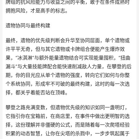
牌组的抗风险能力与收益之间的平衡，敢于在条件成熟时
拥抱风险，才是高手的标志。
遗物协同与最终构建
最终，遗物的优先级判断会升华至协同层面，单个遗物或
许平平无奇，但与其它遗物或卡牌组合便能产生爆炸效
果，“冰淇淋”与额外能量遗物结合可实现能量囤积，“扭曲
漏斗”与大量技能牌配合能快速削减敌人力量，在攀登的后
期，你的目光应从单个遗物的强度，转向它们如何与你整
个系统协同，形成牢不可破的最终构建，这时的每一次选
择，都关乎着能否站在顶峰。
攀登之路充满变数，但遗物优先级的知识如同一盏明灯，
它指引你在宝箱前，在商店里，在事件中做出更明智的选
择，这份理解并非僵硬的公式，而是随着每一次爬塔经验
积累的动态智慧，让你在尖塔的杀戮中，一步步筑起属于