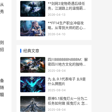
**剑网3宠物奇遇后续任
从
务，江湖路上的温情羁
秀
绊，副标题，一段与伙伴
2026-04-13
同行的独特旅程**
**FF14生产职业冲级攻
略，从零到大师的匠心之
路**
2026-04-10
则
招
经典文章
四川BBBBBBNBBBM：解
密四川地方文化的独特现
象及其影响 四川
2025-08-04
BBBBBBNBBBM投资建议
九·幺.9.1代表啥子 幺9是
备
什么牌图片
随
2025-08-04
髓
原神5.1摇曳灯火一分为二
任务如何做 摇曳灯火 怎
么触发
2025-08-04