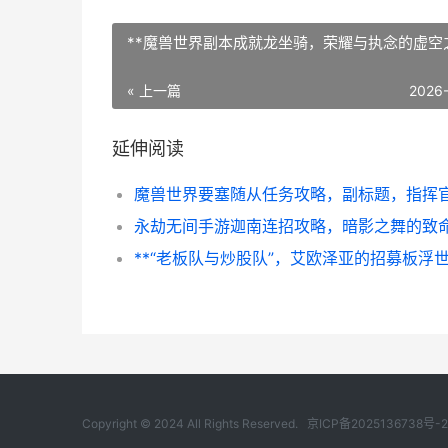
**魔兽世界副本成就龙坐骑，荣耀与执念的虚空之
« 上一篇
2026
延伸阅读
**“老板队与炒股队”，艾欧泽亚的招募板浮世
Copyright © 2024 All Rights Reserved.
京ICP备2025136738号-2