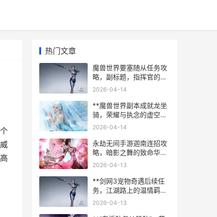
热门文章
魔兽世界要塞随从任务攻
略，副标题，指挥官的精
妙运筹之道
2026-04-14
**魔兽世界副本成就龙坐
骑，荣耀与执念的虚空之
翼**
2026-04-14
个
永劫无间手游迦南连招攻
威
略，暗影之舞的致命华尔
高
兹
2026-04-13
**剑网3宠物奇遇后续任
务，江湖路上的温情羁
绊，副标题，一段与伙伴
2026-04-13
同行的独特旅程**