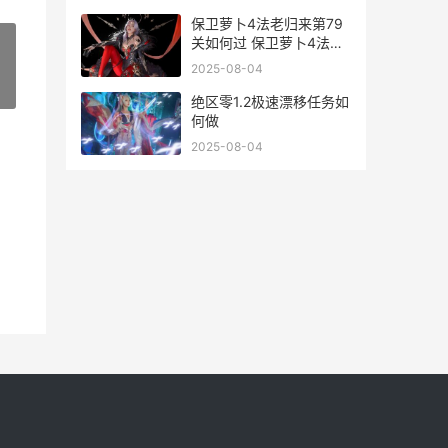
保卫萝卜4法老归来第79
关如何过 保卫萝卜4法老
归来90关攻略
2025-08-04
»
绝区零1.2极速漂移任务如
何做
2025-08-04