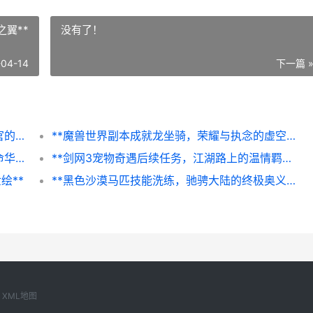
翼**
没有了！
-04-14
下一篇 
魔兽世界要塞随从任务攻略，副标题，指挥官的精妙运筹之道
**魔兽世界副本成就龙坐骑，荣耀与执念的虚空之翼**
永劫无间手游迦南连招攻略，暗影之舞的致命华尔兹
**剑网3宠物奇遇后续任务，江湖路上的温情羁绊，副标题，一段与伙伴同行的独特旅程**
绘**
**黑色沙漠马匹技能洗练，驰骋大陆的终极奥义，副标题，从驯马师到赛道王者的蜕变之路**
XML地图