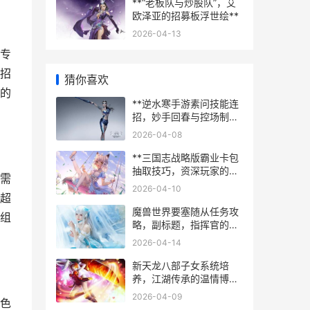
**“老板队与炒股队”，艾
欧泽亚的招募板浮世绘**
2026-04-13
专
招
猜你喜欢
的
**逆水寒手游素问技能连
招，妙手回春与控场制胜
之道**
2026-04-08
**三国志战略版霸业卡包
抽取技巧，资深玩家的策
需
略与心得**
2026-04-10
超
魔兽世界要塞随从任务攻
组
略，副标题，指挥官的精
妙运筹之道
2026-04-14
新天龙八部子女系统培
养，江湖传承的温情博
弈，副标题，论血脉延续
2026-04-09
色
与战力构筑的平衡艺术