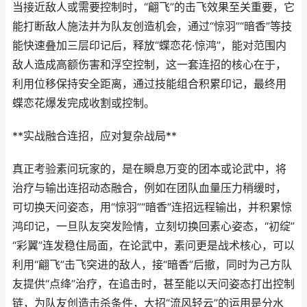
当接近敌人或需要控制时，“翩飞”的击飞效果至关重要，它
能打断敌人施法并为队友创造机会，通过“惊羽”“暗香”等技
能快速叠加三层印记后，释放“蝶恋花·惊鸿”，能对范围内
敌人造成高额伤害和浮空控制，这一套连招的核心在于，
利用位移保持安全距离，通过技能组合积累印记，最终用
蝶恋花爆发完成收割或控制。
**实战融合连招，应对复杂战局**
真正考验素问玩家的，是在瞬息万变的团本或论武中，将
治疗与输出连招动态融合，例如在团队血量压力稍缓时，
可切换天问姿态，用“惊羽”“暗香”连招远程输出，并积累惊
鸿印记，一旦队友突发险情，立刻切换回素心姿态，“初绽”
“彩翼”连发稳住局面，在论武中，素问更是战术核心，可以
利用“翩飞”击飞突进的敌人，接“暗香”后撤，同时为己方队
友提供“点绛”治疗，在追击时，甚至能以天问姿态打出控制
链，为队友创造击杀条件，大招“流风轻云”的运用是分水