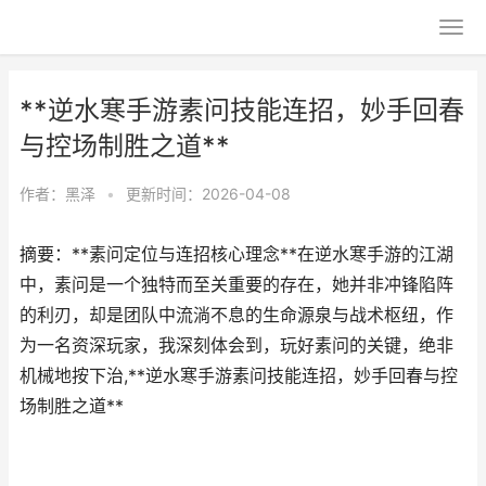
**逆水寒手游素问技能连招，妙手回春
与控场制胜之道**
作者：
黑泽
•
更新时间：2026-04-08
摘要：**素问定位与连招核心理念**在逆水寒手游的江湖
中，素问是一个独特而至关重要的存在，她并非冲锋陷阵
的利刃，却是团队中流淌不息的生命源泉与战术枢纽，作
为一名资深玩家，我深刻体会到，玩好素问的关键，绝非
机械地按下治,**逆水寒手游素问技能连招，妙手回春与控
场制胜之道**