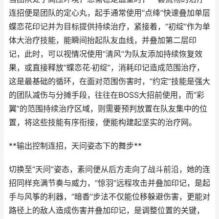
连招便是团队的定心丸，起手通常使用“点绛”快速叠加单层
蝶恋花印记并为目标提供持续治疗，紧接着，“初绽”作为单
体大治疗技能，能瞬间抬起队友血线，并叠加第二层印
记，此时，可以视情况使用“清风”为队友添加持续恢复效
果，或直接释放“蝶恋花·初绽”，消耗印记造成范围治疗，
这是最基础的循环，在面对范围伤害时，“约定”技能是强大
的团队减伤与分摊手段，往往在BOSS大招前使用，而“彩
翼”的范围持续治疗区域，则需要预判放置在队友集中的位
置，将这些技能有序衔接，便能构建起坚实的治疗网。
**输出控制连招，天问姿态下的舞步**
切换至“天问”姿态，素问便从后方走向了战斗前沿，她的连
招同样充满节奏与威力，“惊羽”远程攻击并叠加印记，是起
手与风筝的利器，“暗香”步法不仅能位移躲避伤害，更能对
路径上的敌人造成伤害并叠加印记，是调整位置的关键，