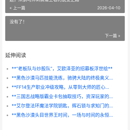
« 上一篇
2026-04-10
没有了！
下一篇 »
延伸阅读
**“老板队与炒股队”，艾欧泽亚的招募板浮世绘**
**黑色沙漠马匹技能洗练，驰骋大陆的终极奥义，副标题，从驯马师到赛道王者的蜕变之路**
**FF14生产职业冲级攻略，从零到大师的匠心之路**
**三国志战略版霸业卡包抽取技巧，资深玩家的策略与心得**
**艾尔登法环魔法学院钥匙，辉石锁与求知门的叩问**
**黑色沙漠头目世界王时间，一场与时间的永恒角力副标题，沙海中的命运钟声**