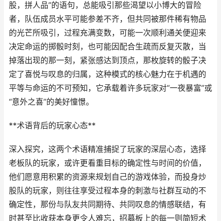
股，拼人品”的语句，总能吸引那些渴望以小博大的冒险
者，队伍成员水平可能参差不齐，但共同被那件稀有物品
的光芒所吸引，过程充满变数，可能一次顺利通关便迎来
决定命运的掷骰时刻，也可能因配合生疏而反复灭散，当
掉落出现的那一刻，紧张感达到顶点，那枚旋转的骰子决
定了喜悦与叹息的归属，这种模式的核心魅力在于机遇的
平等与命运的不可预知，它承载着许多玩家对“一夜暴富”或
“意外之喜”的美好憧憬。
**术语背后的玩家心态**
深入探究，这两个术语精准捕捉了玩家的深层心态，选择
老板队的玩家，或许更看重目标的确定性与时间的价值，
他们愿意用积累的资源来规划自己的游戏体验，而投身炒
股队的玩家，则往往享受过程本身的刺激与社群互动的不
确定性，那份与队友共同期待、共同叹息的情感联结，有
时甚至比收获本身更令人难忘，招募板上的每一则简短术