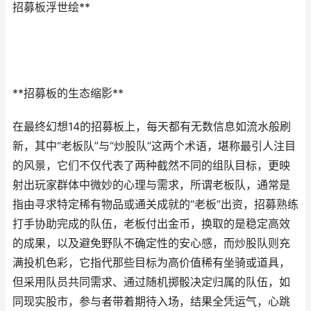
招募板浮世绘**
**招募板的生态缩影**
在最终幻想14的招募板上，每天都有无数信息如流水般刷
新，其中“老板队”与“炒股队”这两个术语，堪称最引人注目
的风景，它们不仅代表了两种截然不同的组队目标，更映
射出玩家群体中微妙的心理与需求，所谓老板队，通常是
指由寻求特定稀有物品或通关成就的“老板”出资，招募熟练
打手协助完成的队伍，老板付出金币，换取的是稳定高效
的成果，以及避免野队不确定性的安心感，而炒股队则充
满投机色彩，它指代那些目标为高价值稀有坐骑或道具，
但采用队员共同需求、通过随机掷骰决定归属的队伍，如
同现实股市，参与者带着期待入场，结果全凭运气，心跳