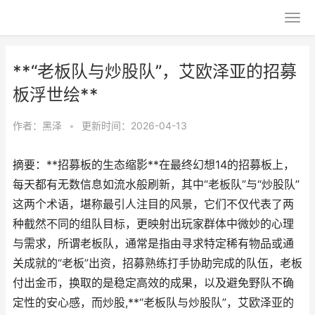
**“老板队与炒股队”，艾欧泽亚的招募
板浮世绘**
作者：
黑泽
•
更新时间：2026-04-13
摘要：**招募板的生态缩影**在最终幻想14的招募板上，
每天都有无数信息如流水般刷新，其中“老板队”与“炒股队”
这两个术语，堪称最引人注目的风景，它们不仅代表了两
种截然不同的组队目标，更映射出玩家群体中微妙的心理
与需求，所谓老板队，通常是指由寻求特定稀有物品或通
关成就的“老板”出资，招募熟练打手协助完成的队伍，老板
付出金币，换取的是稳定高效的成果，以及避免野队不确
定性的安心感，而炒股,**“老板队与炒股队”，艾欧泽亚的