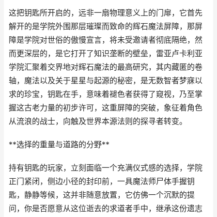
这把钥匙所开启的，远非一扇物理意义上的门扉，它首先
解开的是学院外围那层璀璨而致命的辉石魔法屏障，那屏
障是学院对世俗的傲慢宣言，将未受邀请者彻底隔绝，然
而更深层的，是它打开了知识垄断的壁垒，雷亚卢卡利亚
学院汇聚着交界地对辉石魔法的最高研究，其内藏匿的卷
轴，魔法以及关于星星与起源的秘密，是无数智者梦寐以
求的珍宝，钥匙在手，意味着褪色者获得了窥视，乃至掌
握这古老力量的初步许可，这重屏障的突破，象征着角色
从流浪的战士，向触及世界本源法则的探寻者转变。
**选择的重量与道路的分野**
持有钥匙的玩家，立刻面临一个充满仪式感的选择，学院
正门紧闭，侧边小径的封印前，一具魔法师尸体手握钥
匙，静静等候，这并非随意放置，它仿佛一个沉默的提
问，你是否愿意从这位逝去的求道者手中，继承这份遗志