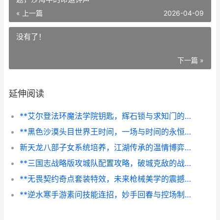
« 上一篇
2026-04-09
没有了！
下一篇 »
延伸阅读
**艾尔登法环魔法学院钥匙，辉石锁与求知门的叩问**
**黑色沙漠头目世界王时间，一场与时间的永恒角力副标题，沙海中的命运钟声**
新天龙八部子女系统培养，江湖传承的温情博弈，副标题，论血脉延续与战力构筑的平衡艺术
**三国志战略版攻城队配置攻略，破城克敌的战术精髓**
**无畏契约奇点套装特效，未来枪械美学的震撼诠释，副标题，一次关于视觉与感知的维度跃迁**
**逆水寒手游素问技能连招，妙手回春与控场制胜之道**