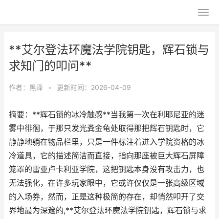
**艾尔登法环魔法学院钥匙，辉石锁与
求知门的叩问**
作者：
黑泽
•
更新时间：2026-04-09
摘要：**辉石锁的冰冷触感**当我第一次在利耶尼亚的迷
雾中徘徊，于那只发光粪金龟处取得那把辉石钥匙时，它
静静地躺在物品栏里，只是一件标注着进入学院资格的冰
冷道具，它的描述简洁而直接，指向那座被巨大辉石屏障
笼罩的雷亚卢卡利亚学院，这把钥匙本身没有攻击力，也
无法强化，在许多玩家眼中，它或许仅仅是一张高级区域
的入场券，然而，正是这种极简的存在，却悄然叩开了交
界地最为深邃的,**艾尔登法环魔法学院钥匙，辉石锁与求