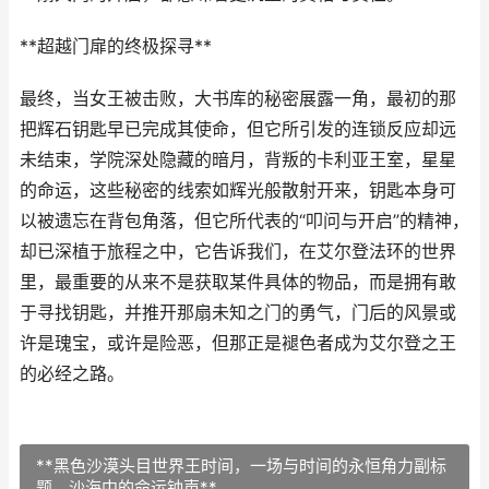
**超越门扉的终极探寻**
最终，当女王被击败，大书库的秘密展露一角，最初的那
把辉石钥匙早已完成其使命，但它所引发的连锁反应却远
未结束，学院深处隐藏的暗月，背叛的卡利亚王室，星星
的命运，这些秘密的线索如辉光般散射开来，钥匙本身可
以被遗忘在背包角落，但它所代表的“叩问与开启”的精神，
却已深植于旅程之中，它告诉我们，在艾尔登法环的世界
里，最重要的从来不是获取某件具体的物品，而是拥有敢
于寻找钥匙，并推开那扇未知之门的勇气，门后的风景或
许是瑰宝，或许是险恶，但那正是褪色者成为艾尔登之王
的必经之路。
**黑色沙漠头目世界王时间，一场与时间的永恒角力副标
题，沙海中的命运钟声**