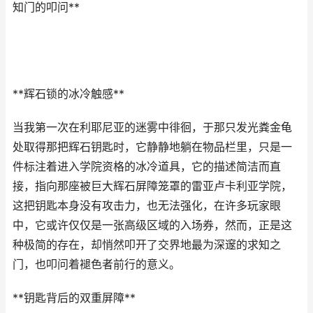
知门的叩问**
**辉石锁的冰冷触感**
当我第一次在利耶尼亚的迷雾中徘徊，于那只发光粪金龟
处取得那把辉石钥匙时，它静静地躺在物品栏里，只是一
件标注着进入学院资格的冰冷道具，它的描述简洁而直
接，指向那座被巨大辉石屏障笼罩的雷亚卢卡利亚学院，
这把钥匙本身没有攻击力，也无法强化，在许多玩家眼
中，它或许仅仅是一张高级区域的入场券，然而，正是这
种极简的存在，却悄然叩开了交界地最为深邃的求知之
门，也叩问着褪色者前行的意义。
**钥匙背后的双重屏障**