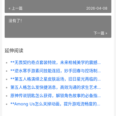
« 上一篇
2026-04-08
没有了！
下一篇 »
延伸阅读
**无畏契约奇点套装特效，未来枪械美学的震撼诠释，副标题，一次关于视觉与感知的维度跃迁**
**逆水寒手游素问技能连招，妙手回春与控场制胜之道**
**第五人格演绎之星皮肤返场，旧日星光再临的盛宴，副标题，一场关于情怀与美的双重奏鸣**
第五人格怎么发快捷消息，高效沟通的求生艺术，副标题，信号博弈中的默契密码
原神传说钥匙怎么获得，解锁角色故事的必备指南
**Among Us怎么关掉动画，提升游戏流畅度的技巧**