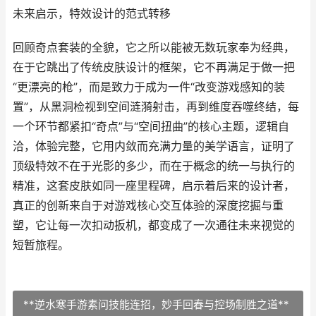
未来启示，特效设计的范式转移
回顾奇点套装的全貌，它之所以能被无数玩家奉为经典，
在于它跳出了传统皮肤设计的框架，它不再满足于做一把
“更漂亮的枪”，而是致力于成为一件“改变游戏感知的装
置”，从黑洞检视到空间涟漪射击，再到维度吞噬终结，每
一个环节都紧扣“奇点”与“空间扭曲”的核心主题，逻辑自
洽，体验完整，它用内敛而充满力量的美学语言，证明了
顶级特效不在于光影的多少，而在于概念的统一与执行的
精准，这套皮肤如同一座里程碑，启示着后来的设计者，
真正的创新来自于对游戏核心交互体验的深度挖掘与重
塑，它让每一次扣动扳机，都变成了一次通往未来视觉的
短暂旅程。
**逆水寒手游素问技能连招，妙手回春与控场制胜之道**