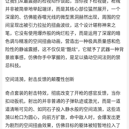
让我们从最震撼的检视动作谈起，当你按下检视键，枪械
并非被简单地举起端详，而是其核心部位猛然展开，一个
深邃的、仿佛能吞噬光线的微型黑洞赫然出现，周围的空
间呈现出被引力拉扯的扭曲波纹，这个设计堪称神来之
笔，它没有使用爆炸般的绚烂粒子，而是运用了深邃的暗
色调与精准的空间扭曲动画，营造出一种极具质量感和危
险性的静谧震撼，这不仅仅是“酷炫”，它赋予了武器一种背
景故事感，仿佛你手中掌握的，是足以撬动空间法则的禁
忌科技。
空间涟漪，射击反馈的颠覆性创新
奇点套装的射击特效，彻底改变了开枪的感官反馈，当你
扣动扳机，射出的并非普通的子弹轨迹或激光，而是一道
道清晰可见的、如同石子投入静水般的空间涟漪，这些涟
漪以枪口为圆心，向前方扩散，命中敌人时，会爆发出更
为剧烈的空间扭曲效果，仿佛目标的躯体被短暂地拉入了