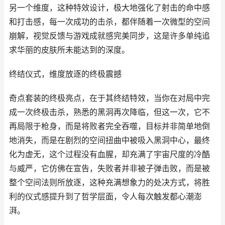
另一个维度，这种特效设计，极大地强化了射击的命中感
和打击感，每一次成功的击杀，都伴随着一次微型的空间
崩解，视觉反馈与游戏成就感完美同步，这是许多单纯追
求华丽的皮肤所未能达到的深度。
终结仪式，维度放逐的终极震撼
奇点套装的终极亮点，在于其终结特效，当你在对局中完
成一次终极击杀，熟悉的黑洞再次降临，但这一次，它不
再局限于枪身，而是将败者完全吞噬，目标并非简单地倒
地消失，而是在剧烈的空间扭曲中被吸入黑洞中心，最终
化为虚无，这个过程没有血腥，却充满了宇宙尺度的冷酷
与威严，它仿佛在宣告，失败者并非被子弹击败，而是被
整个空间法则所放逐，这种充满想象力的处决方式，将胜
利的仪式感提升到了哲学层面，令人每次触发都心潮澎
湃。