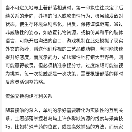
当不可避免地与土著部落相遇时，第一印象往往决定了后
续关系的走向，莽撞的闯入或攻击性行为，极易触发敌对
状态，使生存环境急剧恶化，相反，保持谨慎距离，通过
非威胁性的姿态，如放置礼物资源，或模仿其和平的肢体
语言，可能开启沟通的窗口，游戏机制在此处模拟了现实
外交的微妙，赠送他们珍视的工艺品或药物，有时能快速
提升好感度，而展示武力，如炫耀性地狩猎大型野兽，则
可能赢得敬畏，但必须精准拿捏分寸，过度炫耀可能被视
为挑衅，每一次接触都是一次决策，需要根据部落的即时
反应灵活调整策略。
资源交换构建互利关系
随着接触的深入，单纯的示好需要转化为实质性的互利关
系，土著部落掌握着岛屿上许多稀缺资源的线索与采集技
巧，比如特殊草药的位置，或是高效捕猎的方法，而玩家