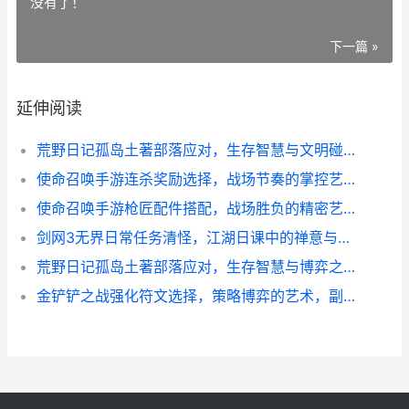
没有了！
下一篇 »
延伸阅读
荒野日记孤岛土著部落应对，生存智慧与文明碰撞的副标题
使命召唤手游连杀奖励选择，战场节奏的掌控艺术副标题：精准抉择制胜战场
使命召唤手游枪匠配件搭配，战场胜负的精密艺术，副标题，解锁每一把枪的终极潜能
剑网3无界日常任务清怪，江湖日课中的禅意与热血
荒野日记孤岛土著部落应对，生存智慧与博弈之道
金铲铲之战强化符文选择，策略博弈的艺术，副标题，符文抉择定乾坤