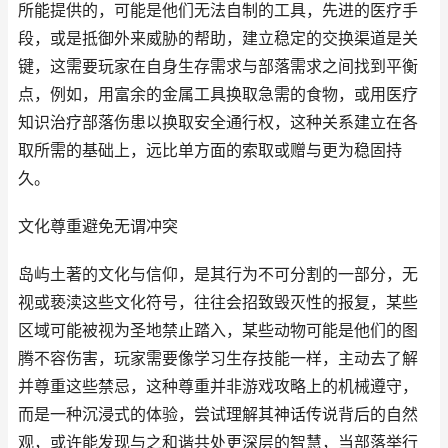
所能提供的，可能是他们无法自制的工具，先进的医疗手
段，或是抵御外来威胁的帮助，建立稳定的交换渠道是关
键，这需要玩家在自身生存需求与部落需求之间找到平衡
点，例如，用富余的金属工具换取急需的食物，或用医疗
知识治疗部落伤患以换取安全通行权，这种关系建立在各
取所需的基础上，远比单方面的索取或赠与更为稳固持
久。
文化尊重避免无谓冲突
岛屿土著的文化与信仰，是其行为不可分割的一部分，无
视或亵渎这些文化符号，往往会招致毁灭性的报复，某些
区域可能被视为圣地禁止踏入，某些动物可能是他们的图
腾不容伤害，玩家需要像学习生存技能一样，主动去了解
并尊重这些禁忌，这种尊重并非游戏攻略上的机械遵守，
而是一种沉浸式的体验，尝试理解其神话传说背后的自然
观，或许能发现与之和谐共处更深层的智慧，当部落举行