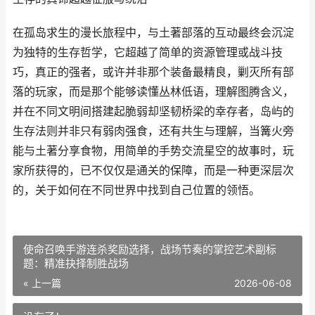
在孤岛求生的漫长旅程中，与土著部落的互动最终会沉淀
为独特的生存哲学，它超越了简单的资源管理或战斗技
巧，真正的强者，或许并非那个装备最精良，剿灭所有部
落的玩家，而是那个能够读懂丛林低语，理解图腾含义，
并在不同文明间搭建起脆弱却坚韧桥梁的幸存者，岛屿的
生存法则并非只有弱肉强食，还有共生与理解，当篝火旁
能与土著分享食物，用简单的手势交流星空的故事时，玩
家所获得的，已不仅仅是通关的保障，而是一种更深层次
的，关于如何在不同世界中找到自己位置的领悟。
使命召唤手游连杀奖励选择，战场节奏的掌控艺术副标
题：精准抉择制胜战场
« 上一篇
2026-06-08