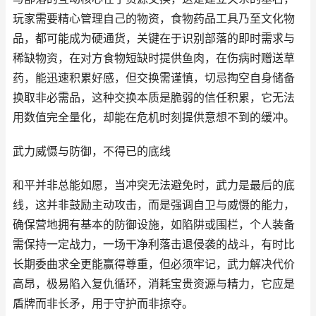
玩家需要精心管理自己的物资，食物药品工具乃至文化物
品，都可能成为硬通货，关键在于识别部落的即时需求与
稀缺物资，在对方食物短缺时提供鱼肉，在伤病时赠送草
药，能迅速积累好感，但交换需谨慎，切忌掏空自身储备
换取非必需品，这种交换本质是脆弱的信任积累，它无法
用数值完全量化，却能在危机时刻提供意想不到的缓冲。
武力威慑与防御，不得已的底线
和平并非总能如愿，当冲突无法避免时，武力是最后的底
线，这并非鼓励主动攻击，而是强调自卫与威慑的能力，
确保营地拥有基本的防御设施，如陷阱或围栏，个人装备
需保持一定战力，一场干净利落击退侵袭的战斗，有时比
长期委曲求全更能赢得尊重，但必须牢记，武力解决代价
高昂，极易陷入复仇循环，消耗宝贵资源与精力，它应是
盾牌而非长矛，用于守护而非掠夺。