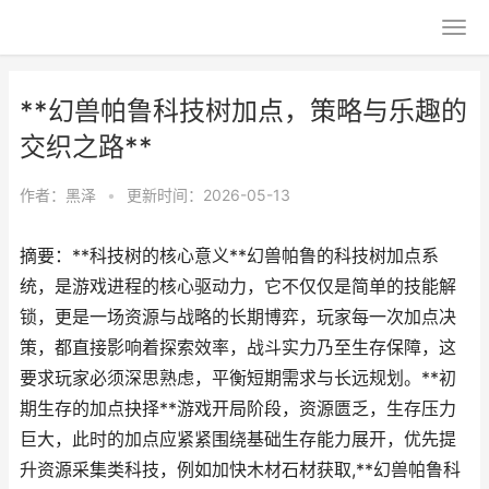
**幻兽帕鲁科技树加点，策略与乐趣的
交织之路**
作者：
黑泽
•
更新时间：2026-05-13
摘要：**科技树的核心意义**幻兽帕鲁的科技树加点系
统，是游戏进程的核心驱动力，它不仅仅是简单的技能解
锁，更是一场资源与战略的长期博弈，玩家每一次加点决
策，都直接影响着探索效率，战斗实力乃至生存保障，这
要求玩家必须深思熟虑，平衡短期需求与长远规划。**初
期生存的加点抉择**游戏开局阶段，资源匮乏，生存压力
巨大，此时的加点应紧紧围绕基础生存能力展开，优先提
升资源采集类科技，例如加快木材石材获取,**幻兽帕鲁科