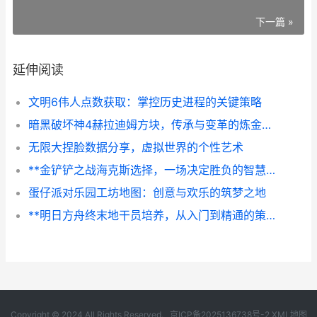
下一篇 »
延伸阅读
文明6伟人点数获取：掌控历史进程的关键策略
暗黑破坏神4赫拉迪姆方块，传承与变革的炼金核心
无限大捏脸数据分享，虚拟世界的个性艺术
**金铲铲之战海克斯选择，一场决定胜负的智慧博弈**
蛋仔派对乐园工坊地图：创意与欢乐的筑梦之地
**明日方舟终末地干员培养，从入门到精通的策略指南，副标题，资源规划与战术抉择的艺术**
Copyright © 2024 All Rights Reserved.
京ICP备2025136738号-2
XML地图