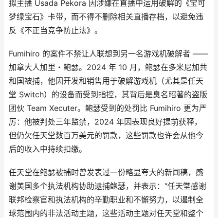
拟主播 Usada Pekora 因涉嫌在直播中运用破解的《宝可
梦绿宝石》卡带，而不得不删除相关直播存档，以避免违
反《不正当竞争防止法》。
Fumihiro 的案件不禁让人联想到另一名游戏机破解者 ——
加拿大人加里・鲍瑟。2024 年 10 月，鲍瑟在多米尼加共
和国被捕，他因开发和销售用于破解游戏机（尤其是任天
堂 Switch）的设备而受到指控，其背后是臭名昭著的盗版
团伙 Team Xecuter。鲍瑟受到的处罚比 Fumihiro 更为严
厉：他被判处三年监禁，2024 年因表现良好提前获释，
但仍欠任天堂数百万美元的罚款，这些罚款也许会从他今
后的收入中持续扣缴。
任天堂在鲍瑟被捕时曾发表过一份略显夸大的新闻稿，感
谢美国多个执法机构协助逮捕鲍瑟，并表示：“任天堂感谢
联邦检察官和执法机构的辛勤职业和不懈努力，以遏制全
球范围内的非法活动主题，这些活动主题对任天堂和整个