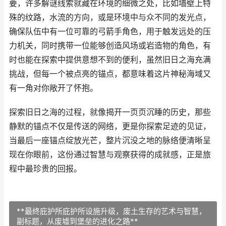
要，许多解谜线索就藏在环境的细微之处，比如墙壁上特
殊的纹路，水流的方向，或是环境中与众不同的发光点，
确保队伍中有一位可靠的弓箭手角色，用于触发远处的压
力机关，同时携带一位能够创造风场或岩造物的角色，有
时也能在探索中提供意想不到的便利，虽然旧日之海充满
挑战，但每一个被点亮的锚点，都意味着这片神秘海域又
有一角对你敞开了怀抱。
探索旧日之海的过程，就像揭开一页页沉睡的历史，那些
静默的锚点不仅是传送的网络，更是你探索足迹的见证，
当最后一座锚点绽放光芒，整片沉没之地的脉络便清晰呈
现在你眼前，这份通过智慧与观察获得的成就感，正是旅
程中最珍贵的回报。
**最终庇护所庇护所设施升级，废土生存的艺术与智慧，
副标题，从废墟到堡垒的进化之路**