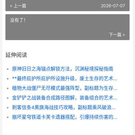
« 上一篇
2026-07-07
没有了！
下一篇 »
延伸阅读
原神旧日之海锚点解锁方法，沉渊秘境探秘指南
**最终庇护所庇护所设施升级，废土生存的艺术与智慧，副标题，从废墟到堡垒的进化之路**
植物大战僵尸无尽模式最强阵型，副标题为生存艺术的终极诠释
金铲铲之战装备合成路径图解，装备组合的艺术与策略
刺客信条4黑旗海战技巧攻略，副标题乘风破浪制霸加勒比
崩坏星穹铁道卡芙卡遗器搭配，引爆持续伤害的艺术，副标题，以雷与火编织命运的提线