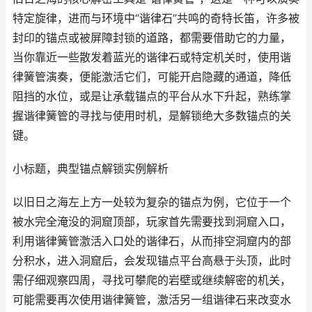
特定旋律，进而与环境中“谐律石”共鸣的奇特长笛，许多被
封印的锚点或被屏障封锁的道路，都需要借助它的力量，
当你靠近一些散发着蓝光的谐律石或特定机关时，使用谐
律簧管演奏，便能激活它们，可能开启隐藏的通道，降低
阻挡的水位，或是让承载锚点的平台从水下升起，熟练掌
握谐律簧管的寻找与使用时机，是解锁绝大多数锚点的关
键。
小标题，典型锚点解锁实例解析
以旧日之海左上方一处较为复杂的锚点为例，它位于一个
被水完全淹没的洞窟顶部，玩家首先需要找到洞窟入口，
利用谐律簧管激活入口处的谐律石，从而排空洞窟内的部
分积水，进入洞窟后，会发现锚点平台高悬于头顶，此时
需仔细观察四周，寻找可攀爬的岩壁或继续解密的机关，
可能需要再次使用谐律簧管，激活另一组谐律石来改变水