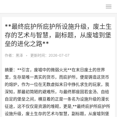
**最终庇护所庇护所设施升级，废土生
存的艺术与智慧，副标题，从废墟到堡
垒的进化之路**
作者：
黑泽
•
更新时间：2026-07-07
摘要：**引言，废墟中的微弱火光**在末日废土的世界
里，生存是唯一真实的货币，而庇护所，便是铸造这货币
的熔炉，作为一位在无数虚拟末日中挣扎求生的玩家，我
深知，那最初简陋的避难所，与最终那座固若金汤、自给
自足的堡垒之间，横亘着的正是一条名为设施升级的漫长
征途，这不仅仅是资源的堆砌，更是,**最终庇护所庇护所
设施升级，废土生存的艺术与智慧，副标题，从废墟到堡