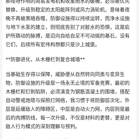
那吱呀作响的简易发电机和收集雨水的破桶，必须被优先
替换，升级到稳定的太阳能阵列或风力涡轮机，意味着夜
晚不再被黑暗吞噬，防御设施得以持续运转，而净水设施
与地下水泵的建立，则彻底告别了对脏水的恐惧，这是庇
护所跳动的脉搏，是迈向自给自足不可动摇的基石，没有
它们，后续所有宏伟构想都只是沙上城堡。
**防御进化，从木栅栏到复合城墙**
当基础生存得以保障，威胁便从自然转向同类与变异生
物，防御设施的升级是一场永无止境的军备竞赛，最初的
木栅栏和钉刺陷阱，必须演变为钢筋混凝土的围墙，搭配
自动警戒炮塔与探照灯网络，我习惯于将防御层次化，外
层是延缓敌人的障碍区，中层是自动火力网，内层则是最
后的肉搏防线，每一次升级，不仅是材料的更替，更是对
敌人行为模式的深刻理解与预判。