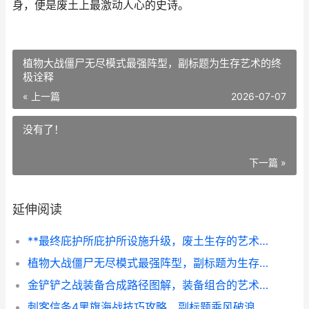
身，便是废土上最激动人心的史诗。
植物大战僵尸无尽模式最强阵型，副标题为生存艺术的终
极诠释
« 上一篇
2026-07-07
没有了！
下一篇 »
延伸阅读
**最终庇护所庇护所设施升级，废土生存的艺术与智慧，副标题，从废墟到堡垒的进化之路**
植物大战僵尸无尽模式最强阵型，副标题为生存艺术的终极诠释
金铲铲之战装备合成路径图解，装备组合的艺术与策略
刺客信条4黑旗海战技巧攻略，副标题乘风破浪制霸加勒比