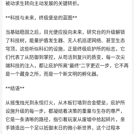
被动求生转向主动发展的关键转折。
**科技与未来，终极堡垒的蓝图**
当基础稳固之后，目光便应投向未来，研究台的升级解锁
了科技树，能量护盾发生器、无人机巡逻网络、甚至生态
穹顶，这些听似科幻的设施，正是终极庇护所的标志，它
们代表了从防御到掌控，从苟活到复兴的质变，每一次尖
端科技的注入，都让庇护所离“最终”二字更近一步，它不再
是一个藏身之所，而是一个新文明的孵化器。
**结语**
从摇曳烛光到永恒灯火，从木板钉墙到合金壁垒，庇护所
设施升级的每一步，都凝结着决策的重量与生存的尊严，
它是一条清晰的路径，指引着玩家从废墟中拾起碎片，亲
手铸造出一个足以抵御末日的微小新世界，这个过程本