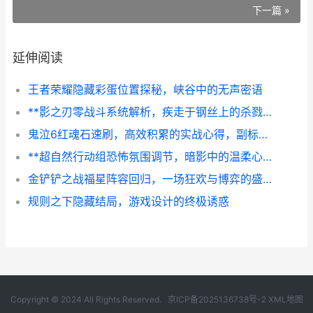
下一篇 »
延伸阅读
王者荣耀隐藏彩蛋位置探秘，峡谷中的无声密语
**影之刃零战斗系统解析，疾走于钢丝上的杀戮艺术**
鬼泣6红魂石速刷，高效积累的实战心得，副标题，老猎人的魂石狩猎指南
**超自然行动组恐怖氛围调节，暗影中的温柔心跳**
金铲铲之战福星阵容回归，一场狂欢与博弈的盛宴
规则之下隐藏结局，游戏设计的终极诱惑
Copyright © 2024 All Rights Reserved.
京ICP备2025136738号-2
XML地图