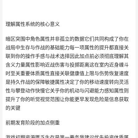
理解属性系统的核心意义
暗区突围中角色属性并非孤立的数据它们共同构成了你在
战局中生存与作战的基础能力每一项属性的提升都直接关
联到你的操作手感与战术选择因此加点前必须彻底理解其
含义力量属性影响近战伤害与投掷距离这在室内近身缠斗
时至关重要体质属性直接关联健康值上限与伤势恢复速度
是持久作战的保障敏捷属性决定了你的移动速度转向灵活
性与攀登动作快慢它关乎你的机动与闪避能力感知属性则
提升了你的听觉视觉范围让你能更早发现危险是信息获取
的关键
前期发育阶段的加点侧重
游戏初期资源匮乏生存是第一要务我建议优先投资体质属