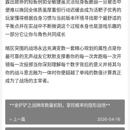
露出致命的短板例如全敏捷虽灵活但身板脆弱一旦被击中
便难以挽回全体质虽厚重但行动迟缓会成为活靶子优秀的
玩家懂得根据自身习惯与当前版本环境寻找那个最舒适的
平衡点并在实战中不断微调这个过程本身也是游戏乐趣的
一部分它让你与角色共同成长
暗区突围的战场永远充满变数一套精心规划的属性点是你
最可靠的无声战友它默默支撑着你的每一次奔跑每一次开
镜每一次投掷当你深刻理解每个数字背后的意义并将其与
你的战斗意志融为一体时你便超越了单纯的数值计算真正
成为了战场的主宰者。
**金铲铲之战牌库数量机制，掌控概率的隐形战场**
« 上一篇
2026-04-16