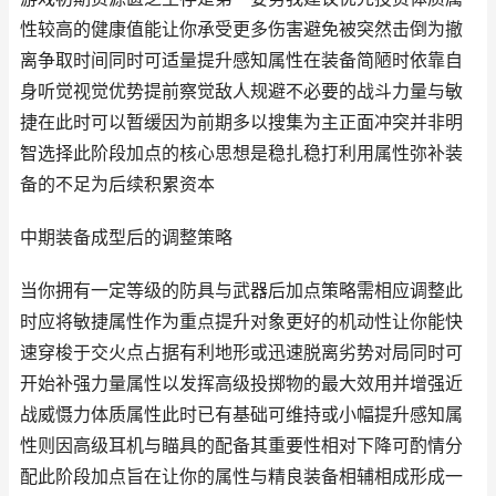
性较高的健康值能让你承受更多伤害避免被突然击倒为撤
离争取时间同时可适量提升感知属性在装备简陋时依靠自
身听觉视觉优势提前察觉敌人规避不必要的战斗力量与敏
捷在此时可以暂缓因为前期多以搜集为主正面冲突并非明
智选择此阶段加点的核心思想是稳扎稳打利用属性弥补装
备的不足为后续积累资本
中期装备成型后的调整策略
当你拥有一定等级的防具与武器后加点策略需相应调整此
时应将敏捷属性作为重点提升对象更好的机动性让你能快
速穿梭于交火点占据有利地形或迅速脱离劣势对局同时可
开始补强力量属性以发挥高级投掷物的最大效用并增强近
战威慑力体质属性此时已有基础可维持或小幅提升感知属
性则因高级耳机与瞄具的配备其重要性相对下降可酌情分
配此阶段加点旨在让你的属性与精良装备相辅相成形成一