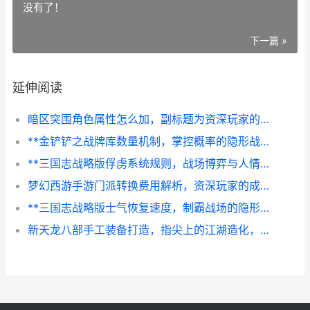
没有了！
下一篇 »
延伸阅读
暗区突围角色属性怎么加，副标题为资深玩家的实战加点心得
**金铲铲之战牌库数量机制，掌控概率的隐形战场**
**三国志战略版俘虏系统规则，战场博弈与人情世故的试炼场**
梦幻西游手游门派转换费用解析，资深玩家的成本与策略考量副标题：转换门派的代价与智慧
**三国志战略版士气恢复速度，制霸战场的隐形引擎，副标题，资深玩家揭秘士气掌控之道**
新天龙八部手工装备打造，指尖上的江湖造化，副标题，匠心独运问鼎武林至尊