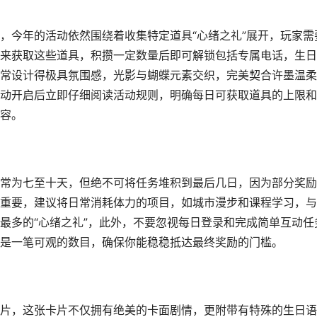
，今年的活动依然围绕着收集特定道具“心绪之礼”展开，玩家需
来获取这些道具，积攒一定数量后即可解锁包括专属电话，生日
常设计得极具氛围感，光影与蝴蝶元素交织，完美契合许墨温柔
动开启后立即仔细阅读活动规则，明确每日可获取道具的上限和
容。
常为七至十天，但绝不可将任务堆积到最后几日，因为部分奖励
重要，建议将日常消耗体力的项目，如城市漫步和课程学习，与
最多的“心绪之礼”，此外，不要忽视每日登录和完成简单互动任
是一笔可观的数目，确保你能稳稳抵达最终奖励的门槛。
片，这张卡片不仅拥有绝美的卡面剧情，更附带有特殊的生日语