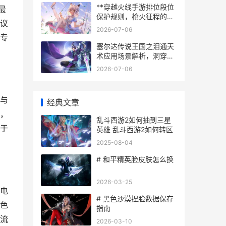
**穿越火线手游排位段位
最
保护规则，枪火征程的坚
议
实后盾副标题**
2026-07-06
专
塞尔达传说王国之泪通天
术应用场景解析，洞穿天
地的新维度
2026-07-06
与
经典文章
，
乱斗西游2如何抽到三星
于
英雄 乱斗西游2如何转区
2025-08-04
# 和平精英脸皮肤怎么换
2026-03-25
电
# 黑色沙漠捏脸数据保存
色
指南
流
2026-03-10