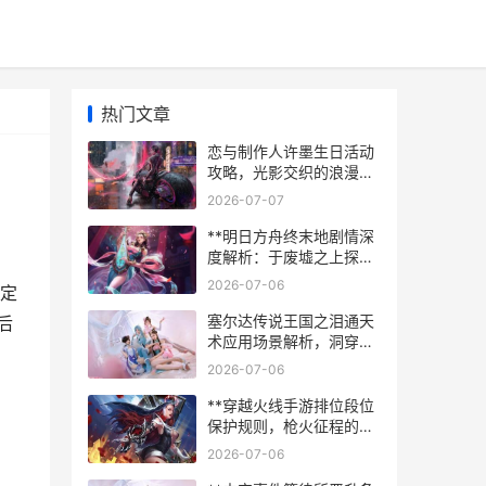
热门文章
恋与制作人许墨生日活动
攻略，光影交织的浪漫邀
约
2026-07-07
**明日方舟终末地剧情深
度解析：于废墟之上探寻
文明存续之谜**
2026-07-06
定
塞尔达传说王国之泪通天
后
术应用场景解析，洞穿天
地的新维度
2026-07-06
**穿越火线手游排位段位
保护规则，枪火征程的坚
实后盾副标题**
2026-07-06