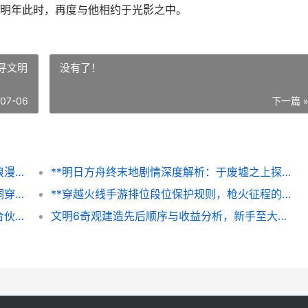
明年此时，再度与他相约于光影之中。
寻文明
没有了！
-07-06
下一篇 
恋与制作人许墨生日活动攻略，光影交织的浪漫邀约
**明日方舟终末地剧情深度解析：于废墟之上探寻文明存续之谜**
塞尔达传说王国之泪通天术应用场景解析，洞穿天地的新维度
**穿越火线手游排位段位保护规则，枪火征程的坚实后盾副标题**
**未定事件簿律所晋升条件解析，通往高级合伙人的荆棘之路**
文明6奇观建造先后顺序与收益分析，新手至大师的进阶指南