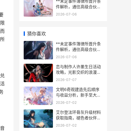
**未定事件簿律所晋升条
件解析，通往高级合伙人
的荆棘之路**
要
2026-07-06
限
而
猜你喜欢
所
**未定事件簿律所晋升条
件解析，通往高级合伙人
的荆棘之路**
2026-07-06
恋与制作人许墨生日活动
攻略，光影交织的浪漫邀
兑
约
2026-07-07
活
文明6奇观建造先后顺序
务
与收益分析，新手至大师
的进阶指南
2026-07-02
艾尔登法环骨灰升级材料
获取指南，褪色者伙伴的
强化之道
2026-07-02
音