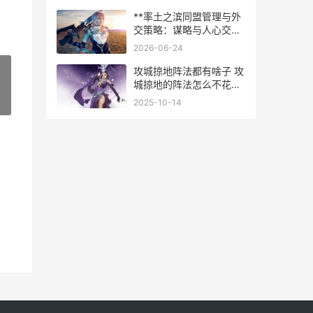
**率土之滨同盟管理与外
交策略：谋略与人心交织
的征服之路**
2026-06-24
攻城掠地阵法都有啥子 攻
城掠地的阵法怎么不花钱
开启
»
2025-10-14