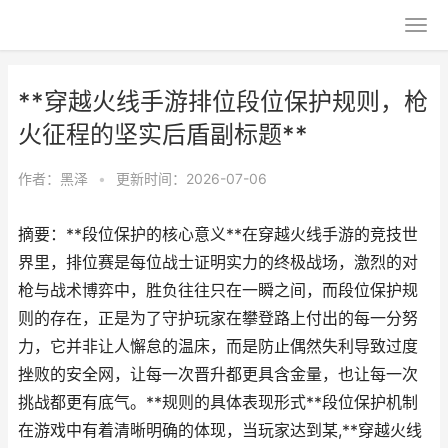
**穿越火线手游排位段位保护规则，枪
火征程的坚实后盾副标题**
作者：
黑泽
•
更新时间：2026-07-06
摘要：**段位保护的核心意义**在穿越火线手游的竞技世
界里，排位赛是每位战士证明实力的终极战场，激烈的对
枪与战术博弈中，胜负往往只在一瞬之间，而段位保护规
则的存在，正是为了守护玩家在攀登路上付出的每一分努
力，它并非让人懈怠的温床，而是防止偶然失利导致过度
挫败的安全网，让每一次晋升都更具含金量，也让每一次
挑战都更有底气。**规则的具体表现形式**段位保护机制
在游戏中有着清晰明确的体现，当玩家达到某,**穿越火线