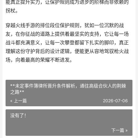
能真正提升实力，让保护规则成为进步的阶梯而非依赖的
拐杖。
穿越火线手游的排位段位保护规则，犹如一位沉默的战
友，在你征战的道路上提供着最坚实的支持，它让每一场
战斗都充满意义，让每一次攀登都留下扎实的脚印，真正
理解这份守护背后的设计逻辑，便能更从容地驾驭枪火战
场，向着最高的荣耀不断进发。
**未定事件簿律所晋升条件解析，通往高级合伙人的荆棘
之路**
« 上一篇
2026-07-06
没有了！
下一篇 »