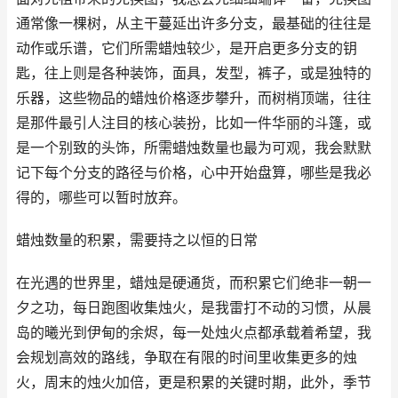
通常像一棵树，从主干蔓延出许多分支，最基础的往往是
动作或乐谱，它们所需蜡烛较少，是开启更多分支的钥
匙，往上则是各种装饰，面具，发型，裤子，或是独特的
乐器，这些物品的蜡烛价格逐步攀升，而树梢顶端，往往
是那件最引人注目的核心装扮，比如一件华丽的斗篷，或
是一个别致的头饰，所需蜡烛数量也最为可观，我会默默
记下每个分支的路径与价格，心中开始盘算，哪些是我必
得的，哪些可以暂时放弃。
蜡烛数量的积累，需要持之以恒的日常
在光遇的世界里，蜡烛是硬通货，而积累它们绝非一朝一
夕之功，每日跑图收集烛火，是我雷打不动的习惯，从晨
岛的曦光到伊甸的余烬，每一处烛火点都承载着希望，我
会规划高效的路线，争取在有限的时间里收集更多的烛
火，周末的烛火加倍，更是积累的关键时期，此外，季节