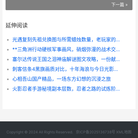
下一篇 »
延伸阅读
光遇复刻先祖兑换图与所需蜡烛数量，老玩家的烛火规划指南
**三角洲行动硬核军事画风，硝烟弥漫的战术交响曲**
塞尔达传说王国之泪神庙解谜图文攻略，一份献给冒险者的心得指南
刺客信条4黑旗画质对比，十年海浪与今日光影的对话
心相吾山国产精品，一场东方幻想的沉浸之旅
火影忍者手游秘境副本层数，忍者之路的试炼阶梯，副标题，秘境攀登，实力与策略的双重考验
Copyright © 2024 All Rights Reserved.
京ICP备2025136738号
XML地图