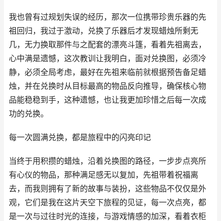
我也曾有过规划失误的经历，那次一位携带珍贵乐器的先
祖回归，我过于激动，兑换了乐器后才发现蜡烛所剩无
几，无力换取那件与之配套的漂亮斗篷，看着先祖离去，
心中满是遗憾，这次教训让我明白，面对兑换图，必须冷
静，必须全局考虑，最好在先祖来临前就根据预告备足蜡
烛，并在兑换时从目标最高的物品反向推导，确保核心物
品能稳稳到手，这种遗憾，也让我更加珍惜之后每一次成
功的兑换。
每一次圆满兑换，都是旅程中的闪亮印记
当终于用积攒的蜡烛，沿着兑换图的路径，一步步点亮所
有心仪的物品，那种满足感无以复加，先祖带着祝福离
去，而我则拥有了新的故事与装扮，这些物品不仅仅是外
观，它们是我在这片天空下旅程的见证，每一次点亮，都
是一次与过往时光的连接，与游戏情感的加深，看着衣柜