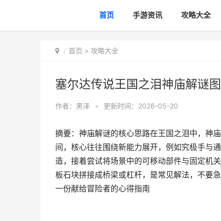
首页
手游资讯
攻略大全
首页
>
攻略大全
塞尔达传说王国之泪神庙解谜图
作者：
黑泽
•
更新时间：2026-05-20
摘要：神庙解谜的核心思路在王国之泪中，神庙
间，核心往往围绕新能力展开，例如究极手与通
造，接着尝试将场景中的可移动部件与固定机关
板石块拼接成桥梁或杠杆，是常见解法，不要急
一份献给冒险者的心得指南