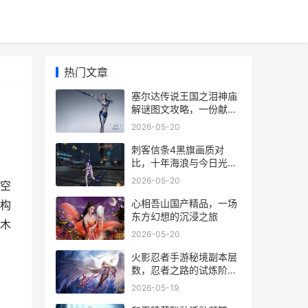
热门文章
塞尔达传说王国之泪神庙
解谜图文攻略，一份献给
冒险者的心得指南
2026-05-20
刺客信条4黑旗画质对
比，十年海浪与今日光影
的对话
2026-05-20
空
心相吾山国产精品，一场
构
东方幻想的沉浸之旅
木
2026-05-20
，
火影忍者手游秘境副本层
数，忍者之路的试炼阶
梯，副标题，秘境攀登，
2026-05-19
实力与策略的双重考验