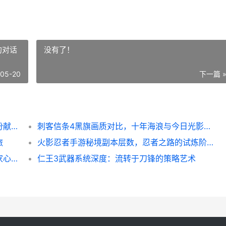
的对话
没有了！
-05-20
下一篇 
塞尔达传说王国之泪神庙解谜图文攻略，一份献给冒险者的心得指南
刺客信条4黑旗画质对比，十年海浪与今日光影的对话
旅
火影忍者手游秘境副本层数，忍者之路的试炼阶梯，副标题，秘境攀登，实力与策略的双重考验
和平精英联动活动频繁，跨界狂欢背后的玩家心声
仁王3武器系统深度：流转于刀锋的策略艺术