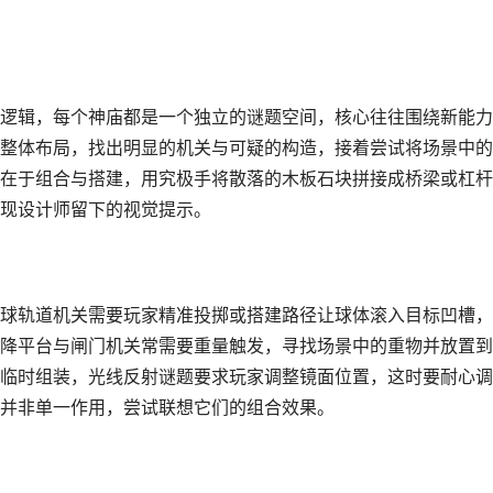
逻辑，每个神庙都是一个独立的谜题空间，核心往往围绕新能力
整体布局，找出明显的机关与可疑的构造，接着尝试将场景中的
在于组合与搭建，用究极手将散落的木板石块拼接成桥梁或杠杆
现设计师留下的视觉提示。
球轨道机关需要玩家精准投掷或搭建路径让球体滚入目标凹槽，
降平台与闸门机关常需要重量触发，寻找场景中的重物并放置到
临时组装，光线反射谜题要求玩家调整镜面位置，这时要耐心调
并非单一作用，尝试联想它们的组合效果。