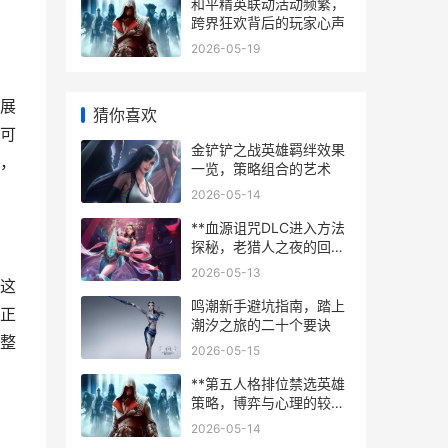
和平精英联动活动频繁，
跨界狂欢背后的玩家心声
2026-05-19
展
猜你喜欢
可
金铲铲之战英雄羁绊效果
，
一览，策略组合的艺术
2026-05-14
**血源诅咒DLC进入方法
探秘，老猎人之夜的回响
**
2026-05-13
这
鸣潮新手避坑指南，踏上
正
潮汐之旅的二十个要诀
整
2026-05-15
**第五人格排位禁选英雄
策略，博弈与心理的较量
**
2026-05-14