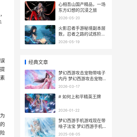
心相吾山国产精品，一场
东方幻想的沉浸之旅
，
2026-05-20
手
火影忍者手游秘境副本层
数，忍者之路的试炼阶
梯，副标题，秘境攀登，
2026-05-19
实力与策略的双重考验
误
经典文章
提
梦幻西游攻击宠物带啥子
素
内丹 梦幻西游攻击宠物打
什么内丹
2026-03-17
# 如何上和平精英王牌
2026-01-22
为
梦幻西游手机游戏现在带
的
啥子法宝 梦幻西游手机游
染色好看吗
险
2025-08-05