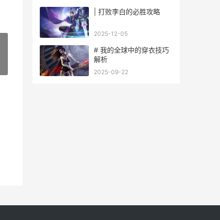
| 打败李白的必胜攻略
2025-12-05
# 我的全球中的穿衣技巧
解析
»
2025-09-22