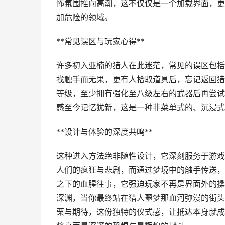
怖氛围推向高潮，这不仅仅是一个加载界面，更
加危险的领域。
**常见误区与玩家心得**
许多初入亚楠的猎人在此迷茫，常见的误区包括
找触手而无果，更有人拾取道具后，忘记返回猎
等级，至少拥有强化至八级左右的武器后再尝试
感至今记忆犹新，这是一种非菜单式的、沉浸式
**设计与体验的深度共鸣**
这种进入方法绝非随性设计，它深刻服务于游戏
人们的疯狂与悲剧，而通过梦境中的触手传送，
之下的血腥往事，它强迫玩家不再是界面外的操
深渊，当你最终站在猎人噩梦那血河弥漫的街头
栗与期待，这份独特的仪式感，让抵达本身就成