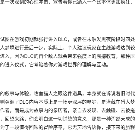
是一次深刻的心理冲击，宣告着你已踏入一个比本体更加疯狂、
试图在游戏初期就强行进入DLC，或者在未触发黑夜阶段时四
人梦境进行最后一步，实际上，个人建议玩家在主线游戏达到较
进入，因为DLC的首个敌人就会带来强度上的震撼教育，那种
的进入仪式，它考验着你对游戏世界的理解与互动。
的叙事与体验，嗜血猎人之眼这件道具，本身就在诉说着旧时代
则强调了DLC内容本质上是一场更深层的噩梦，是潜藏在猎人
作者，而是成为故事内的亲历者，亲自去发现、去触碰、去被拖
，回望来路，你会明白这一切铺垫的意义，那是一种浑然天成的
为了一段值得回味的冒险序章，它无声地告诉你，接下来的旅程