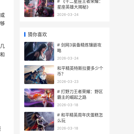
# 《十二星座王者荣耀：
星座英雄大揭秘》
或
2026-03-24
够
猜你喜欢
# 剑网3装备精炼镶嵌攻
几
略
和
2026-03-24
和平精英特斯拉要多少个
币？
2026-03-23
# 打野刀王者荣耀：野区
霸主的崛起之路
2026-03-18
、
# 和平精英周年庆蛋糕怎
么玩
报
2026-03-18