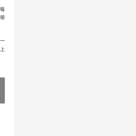
每
带
一
上
»