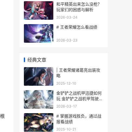
和平精英出来怎么没枪？
玩家们的困惑与解析
。
2026-03-24
# 王者荣耀怎么看战绩
2026-03-23
经典文章
| 王者荣耀诸葛亮出装攻
略
2025-12-10
金铲铲之战机甲迅捷如何
玩 金铲铲之战机甲驾驶员
什么时候刷出
2026-03-17
根
# 掌握游戏胜负，通过战
报看战绩
2025-10-21