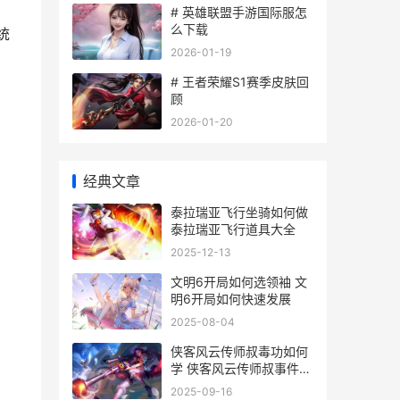
# 英雄联盟手游国际服怎
么下载
统
2026-01-19
# 王者荣耀S1赛季皮肤回
顾
2026-01-20
经典文章
泰拉瑞亚飞行坐骑如何做
泰拉瑞亚飞行道具大全
2025-12-13
文明6开局如何选领袖 文
明6开局如何快速发展
2025-08-04
侠客风云传师叔毒功如何
学 侠客风云传师叔事件代
码
2025-09-16