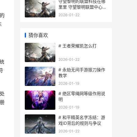
守望黎明的联盟科技在哪
里里 守望黎明联盟中心摆
放图
的
2026-01-22
冻
猜你喜欢
# 王者荣耀凯怎么打
2026-01-22
统
# 永劫无间手游振刀操作
符
教学
2026-01-19
处
# 绝区零绳网等级作用说
明
册
2026-01-19
# 和平精英名字冻结：游
戏ID背后的规则与争议
2026-01-22