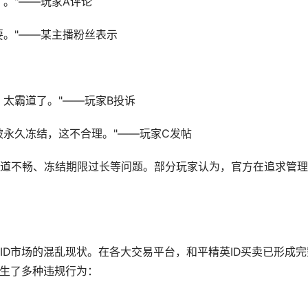
了。"——玩家A评论
要。"——某主播粉丝表示
，太霸道了。"——玩家B投诉
被永久冻结，这不合理。"——玩家C发帖
道不畅、冻结期限过长等问题。部分玩家认为，官方在追求管理
ID市场的混乱现状。在各大交易平台，和平精英ID买卖已形成完
催生了多种违规行为：