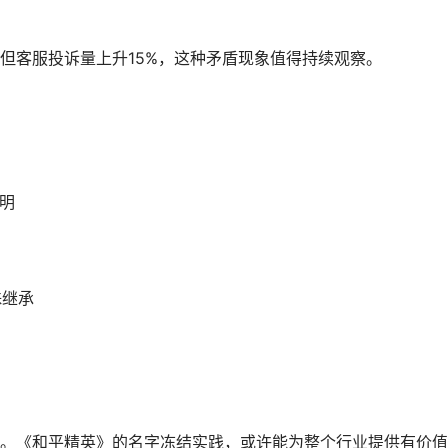
，但客服投诉量上升15%，这种矛盾现象值得持续观察。
说明
殊继承
。《和平精英》的名字冻结实践，或许能为整个行业提供有价值