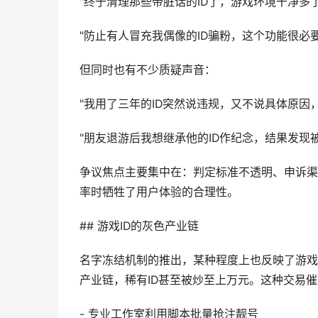
"终于清理那些带脏话的ID了，游戏环境干净多
"防止有人冒充我偶像的ID骗粉，这个功能很必
但同时也有不少质疑声音：
"我用了三年的ID突然说违规，又不说具体原因
"朋友退游后我想继承他的ID作纪念，结果发现
争议焦点主要集中在：判定标准不透明、申诉渠
率时牺牲了用户体验的合理性。
## 游戏ID的灰色产业链
名字冻结机制的推出，某种程度上也反映了游戏
产业链，稀有ID甚至被炒至上万元。这种交易
- 专业工作室利用脚本批量抢注靓号