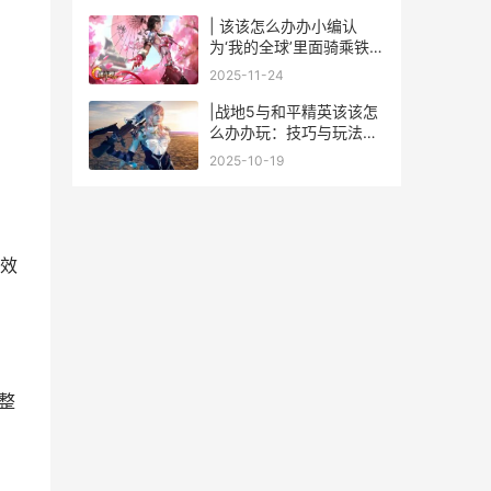
| 该该怎么办办小编认
为‘我的全球’里面骑乘铁傀
儡
2025-11-24
|战地5与和平精英该该怎
么办办玩：技巧与玩法攻
略|
2025-10-19
效
整