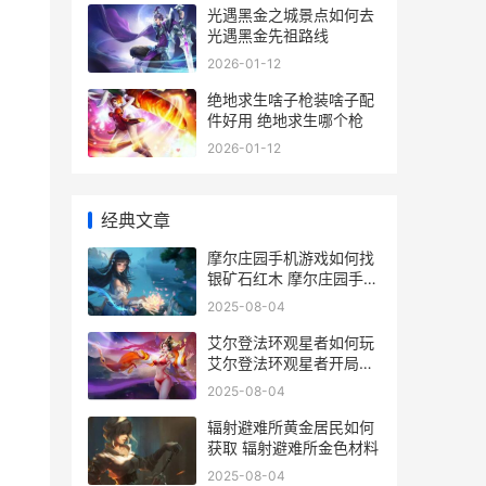
光遇黑金之城景点如何去
光遇黑金先祖路线
2026-01-12
绝地求生啥子枪装啥子配
件好用 绝地求生哪个枪
2026-01-12
经典文章
摩尔庄园手机游戏如何找
银矿石红木 摩尔庄园手游
版
2025-08-04
艾尔登法环观星者如何玩
艾尔登法环观星者开局必
拿装备
2025-08-04
辐射避难所黄金居民如何
获取 辐射避难所金色材料
2025-08-04