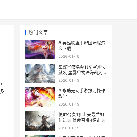
热门文章
# 英雄联盟手游国际服怎
么下载
2026-01-19
星露谷物语海莉暗室如何
触发 星露谷物语海莉为什
么叫海婊
2026-01-19
游，
# 永劫无间手游振刀操作
多
教学
2026-01-19
使命召唤4狙击关最后如
何过关 使命召唤4狙击关
2026-01-19