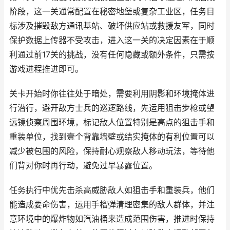
阶段，这一关通常配置在秘密地堡或复杂工业区，任务目
标涉及摧毁敌方通讯基站、破坏供应站或救援友军，同时
保护数据上传器不受攻击，进入这一关的决定因素在于顺
利通过前17关的挑战，没有任何隐藏或额外条件，只需按
游戏进程推进即可。
关卡开始时你往往处于暗处，需要利用阴影和环境掩体进
行潜行，避开敌方士兵的巡逻路线，先运用狙击步枪或望
远镜侦察周围环境，标记敌人位置特别是高点的狙击手和
重装单位，找到壹个背靠墙壁或结实掩体的有利位置可以
减少被包围的风险，保持耐心观察敌人移动玩法，等待他
们背对你时再行动，避免过早暴露位置。
任务执行中优先击杀高威胁敌人如狙击手和重装兵，他们
能造成要命伤害，运用手榴弹清理密集的敌人群体，并注
意环境中的爆炸物如汽油桶来造成范围伤害，推进时保持