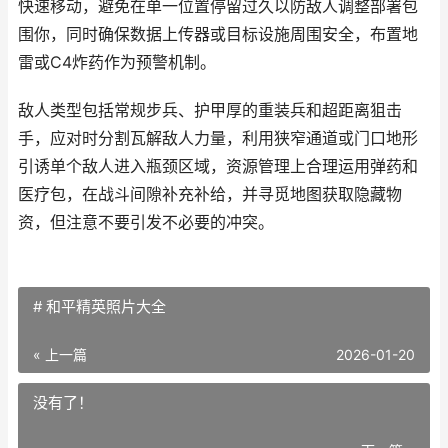
快速移动，避免在单一位置停留过久以防敌人调整部署包
围你，同时确保数据上传器或目标设施周围安全，布置地
雷或C4炸药作为预警机制。
敌人类型包括常规步兵、护甲厚的重装兵和超距离狙击
手，应对时分割瓦解敌人力量，利用狭窄通道或门口地形
引诱单个敌人进入瓶颈区域，资源管理上合理运用弹药和
医疗包，在战斗间隙补充补给，并寻觅地图获取隐藏物
资，但注意不要引发不必要的冲突。
# 和平精英照片大全
« 上一篇
2026-01-20
没有了！