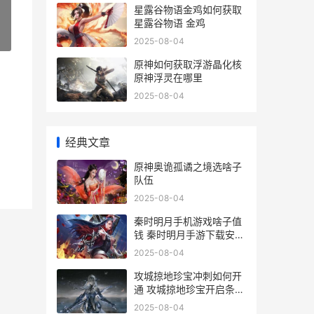
星露谷物语金鸡如何获取
星露谷物语 金鸡
»
2025-08-04
原神如何获取浮游晶化核
原神浮灵在哪里
2025-08-04
经典文章
原神奥诡孤谲之境选啥子
队伍
2025-08-04
秦时明月手机游戏啥子值
钱 秦时明月手游下载安卓
版下载
2025-08-04
攻城掠地珍宝冲刺如何开
通 攻城掠地珍宝开启条件
2珍
2025-08-04