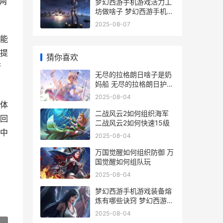
两
梦幻西游手机游戏活力工
坊做啥子 梦幻西游手机游
戏
2025-08-07
能
提
猜你喜欢
衔
无尽的拉格朗日啥子是奶
妈船 无尽的拉格朗日护卫
舰排行
2025-08-04
体
二战风云2如何组织海军
回
二战风云2如何快速15级
中
2025-08-04
万国觉醒如何组织防御 万
国觉醒如何组队玩
2025-08-04
梦幻西游手机游戏装备熔
炼有哪些诀窍 梦幻西游手
机游戏怎么玩
2025-08-04