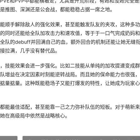
PVE和PVP中都能横着走，尤其是开荒阶段，有她和没她完全是
是推图、深渊还是公会战，都能稳稳占据一席之地。
能顺手解除敌人的强化效果，甚至能触发队友的夹攻，这种多功
的同时还能给全队加攻击力和速攻值，等于于一口气完成奶妈和
队的debuff并回满自己的血，额外回合的机制还能让她无缝
接拉满，几乎没有替代品。
，技能效果会进一步强化。比如二技能从单纯的加攻提速变成群
队增益在决定因素时刻能逆转战局。而且她的保命能力也很强，
掂量掂量。这种既能稳场子又能打爆发的特性，让她成为玩家心
都能最佳适配，甚至能靠一己之力弥补队伍的短板。对于萌新来
她在高级局中依然是战略核心。