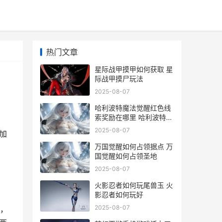
热门文章
星际战甲摸甲如何获取 星
际战甲摸尸玩法
2025-08-07
哈利波特魔法觉醒红色线
索奖励在哪里 哈利波特魔
法觉醒周年庆几月几号
2025-08-07
加
万国觉醒如何占领据点 万
国觉醒如何占领圣地
2025-08-07
火影忍者如何玩尾兽玉 火
影忍者如何玩好
2025-08-07
，