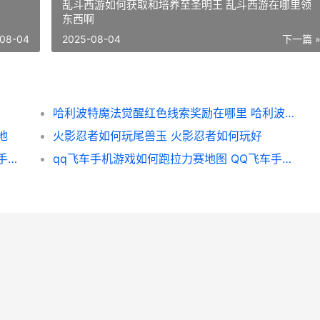
乱斗西游如何获取和培养至圣明王 乱斗西游在哪里领
东西啊
08-04
2025-08-04
下一篇 
哈利波特魔法觉醒红色线索奖励在哪里 哈利波特魔法觉醒周年庆几月几号
地
火影忍者如何玩尾兽玉 火影忍者如何玩好
梦幻西游手机游戏活力工坊做啥子 梦幻西游手机游戏
qq飞车手机游戏如何跑拉力赛地图 QQ飞车手机游戏不显示头脸