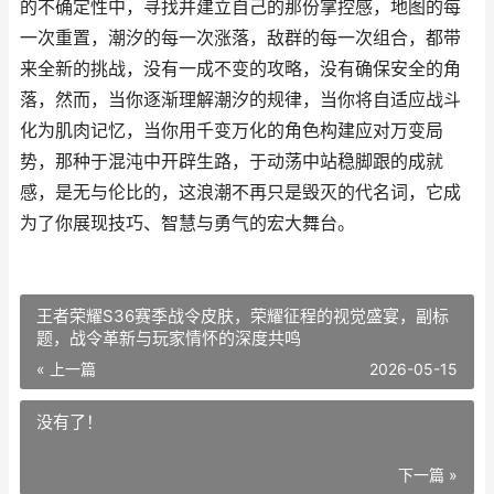
的不确定性中，寻找并建立自己的那份掌控感，地图的每
一次重置，潮汐的每一次涨落，敌群的每一次组合，都带
来全新的挑战，没有一成不变的攻略，没有确保安全的角
落，然而，当你逐渐理解潮汐的规律，当你将自适应战斗
化为肌肉记忆，当你用千变万化的角色构建应对万变局
势，那种于混沌中开辟生路，于动荡中站稳脚跟的成就
感，是无与伦比的，这浪潮不再只是毁灭的代名词，它成
为了你展现技巧、智慧与勇气的宏大舞台。
王者荣耀S36赛季战令皮肤，荣耀征程的视觉盛宴，副标
题，战令革新与玩家情怀的深度共鸣
« 上一篇
2026-05-15
没有了！
下一篇 »