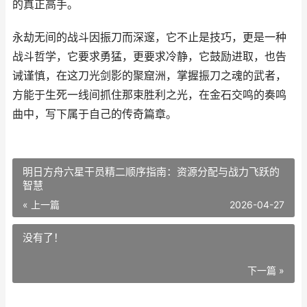
的真正高手。
永劫无间的战斗因振刀而深邃，它不止是技巧，更是一种
战斗哲学，它要求勇猛，更要求冷静，它鼓励进取，也告
诫谨慎，在这刀光剑影的聚窟洲，掌握振刀之魂的武者，
方能于生死一线间抓住那束胜利之光，在金石交鸣的奏鸣
曲中，写下属于自己的传奇篇章。
明日方舟六星干员精二顺序指南：资源分配与战力飞跃的
智慧
« 上一篇
2026-04-27
没有了！
下一篇 »