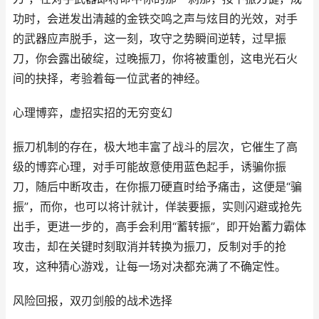
功时，会迸发出清越的金铁交鸣之声与炫目的光效，对手
的武器应声脱手，这一刻，攻守之势瞬间逆转，过早振
刀，你会露出破绽，过晚振刀，你将被重创，这电光石火
间的抉择，考验着每一位武者的神经。
心理博弈，虚招实招的无穷变幻
振刀机制的存在，极大地丰富了战斗的层次，它催生了高
级的博弈心理，对手可能故意使用蓝色起手，诱骗你振
刀，随后中断攻击，在你振刀硬直时给予痛击，这便是“骗
振”，而你，也可以将计就计，佯装要振，实则闪避或抢先
出手，更进一步的，高手会利用“蓄转振”，即开始蓄力霸体
攻击，却在关键时刻取消并转换为振刀，反制对手的抢
攻，这种猜心游戏，让每一场对决都充满了不确定性。
风险回报，双刃剑般的战术选择