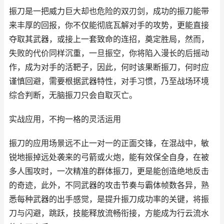
振刀是一把威力巨大却也危险的双刃剑，成功的振刀能带
来丰厚的回报，你不仅能彻底瓦解对手的攻势，更能直接
夺取其武器，或接上一套致命的连招，奠定胜局，然而，
失败的代价同样沉重，一旦振空，你将陷入漫长的后摇动
作，成为对手的活靶子，因此，何时该果断振刀，何时应
谨慎回避，需要根据武器特性，对手习惯，乃至战场环境
综合判断，无脑振刀只会自取灭亡。
实战应用，不拘一格的灵活运用
振刀的应用场景远不止一对一的正面交锋，在混战中，敏
锐地振掉远处袭来的弓箭或火炮，能有效保全自身，在被
多人围攻时，一次精准的群体振刀，更是能创造绝地反击
的奇迹，此外，不同武器的攻击节奏与霸体帧数各异，熟
悉每种武器的出手感觉，是提升振刀成功率的关键，将振
刀与闪避，跳跃，技能释放流畅衔接，方能成为行云流水