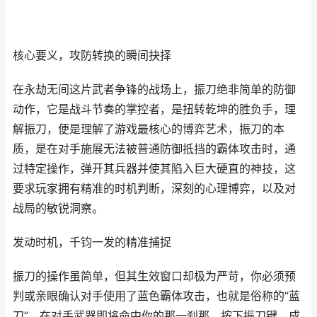
核心要义，攻防转换的瞬间抉择
在永劫无间这片武者争锋的战场上，振刀绝非简单的防御
动作，它是战斗节奏的掌控者，是扭转乾坤的胜负手，理
解振刀，便是理解了游戏最核心的博弈艺术，振刀的本
质，是在对手施展无法被普通防御抵挡的霸体攻击时，通
过特定操作，弹开其兵器并使其陷入巨大硬直的神技，这
要求玩家拥有精准的时机判断，深刻的心理博弈，以及对
战局的敏锐洞察。
发动时机，千钧一发的精准捕捉
振刀的操作虽简单，但其生效窗口却极为严苛，你必须预
判或亲眼确认对手使用了蓝色霸体攻击，也就是俗称的“蓝
刀”，在对手武器即将命中你的那一刹那，按下振刀键，成