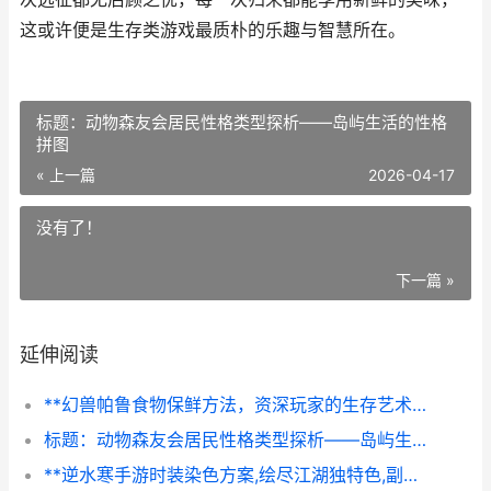
这或许便是生存类游戏最质朴的乐趣与智慧所在。
标题：动物森友会居民性格类型探析——岛屿生活的性格
拼图
« 上一篇
2026-04-17
没有了！
下一篇 »
延伸阅读
**幻兽帕鲁食物保鲜方法，资深玩家的生存艺术，副标题，冰与火的储藏智慧**
标题：动物森友会居民性格类型探析——岛屿生活的性格拼图
**逆水寒手游时装染色方案,绘尽江湖独特色,副标题,资深玩家的色彩美学与实战心得**