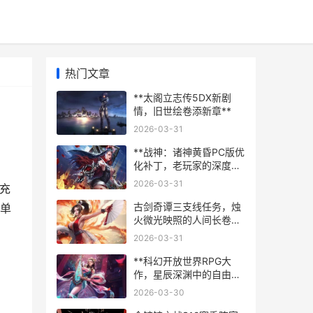
热门文章
**太阁立志传5DX新剧
情，旧世绘卷添新章**
2026-03-31
**战神：诸神黄昏PC版优
化补丁，老玩家的深度体
验报告**
2026-03-31
充
古剑奇谭三支线任务，烛
单
火微光映照的人间长卷副
标题
2026-03-31
**科幻开放世界RPG大
作，星辰深渊中的自由与
抗争**
2026-03-30