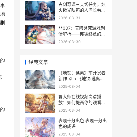
古剑奇谭三支线任务，烛
事
火微光映照的人间长卷副
地
标题
2026-03-31
剧
**007：无暇赴死游戏剧
情解析——邦德终章的游
戏化演绎**
2026-03-30
的
经典文章
《地铁：逃离》前开发者
部
新作《La 《地铁:逃离》
百度百科
2025-08-04
鲁大师在线视频高清播
放：如何提高你的观看尝
试 鲁大师在线视频在线观
的
2025-08-04
看电影
表现十分出色 表现十分出
色的成语
2025-08-04