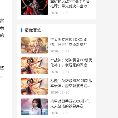
金铲铲之战S12赛季阵容
推荐：星光裁决与幽魂斗
士的登顶之路，副标题：
2026-03-30
新赛季上分阵容全解析
富
卷
猜你喜欢
的
**太阁立志传5DX新剧
情，旧世绘卷添新章**
2026-03-31
**战神：诸神黄昏PC版优
化补丁，老玩家的深度体
些
验报告**
2026-03-31
，
标题：英雄联盟2026新版
本玩法，虚空裂痕与动态
战场革新
2026-03-30
机甲对战手游2026排行，
未来战场的铁幕序章
2026-03-30