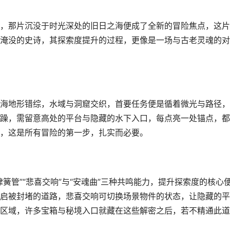
，那片沉没于时光深处的旧日之海便成了全新的冒险焦点，这片
淹没的史诗，其探索度提升的过程，更像是一场与古老灵魂的对
海地形错综，水域与洞窟交织，首要任务便是循着微光与路径，
躁，需留意高处的平台与隐藏的水下入口，每点亮一处锚点，都
，这是所有冒险的第一步，扎实而必要。
簧管”“悲喜交响”与“安魂曲”三种共鸣能力，提升探索度的核心
启被封堵的道路，悲喜交响可切换场景物件的状态，让隐藏的平
区域，许多宝箱与秘境入口就藏在这些解密之后，若不精通此道