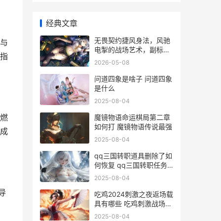
经典文章
无畏契约捷风身法，风驰
与
电掣的战场艺术，副标
指
题，迅捷如风决胜瞬间
2026-05-08
问道四象是啥子 问道四象
是什么
2025-08-04
燃
魔镜物语命运棋局第二章
如何打 魔镜物语传说最强
成
2025-08-04
qq三国转职道具删除了如
何恢复 qq三国转职任务
装备配置
2025-08-04
导
吃鸡2024刺激之夜返场载
具有哪些 吃鸡刺激战场下
载安装
2025-08-04