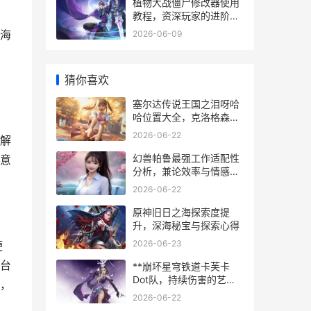
植物大战僵尸修改器使用
教程，资深玩家的进阶指
南
海
2026-06-09
猜你喜欢
塞尔达传说王国之泪呀哈
哈位置大全，克洛格森林
的种子收集指南
2026-06-22
解
幻兽帕鲁最强工作适配性
意
分析，兼论效率与情感的
平衡之道
2026-06-22
原神旧日之海探索度提
升，深海秘宝与探索心得
2026-06-23
便
台
**崩坏星穹铁道卡芙卡
Dot队，持续伤害的艺术
，
与掌控**
2026-06-22