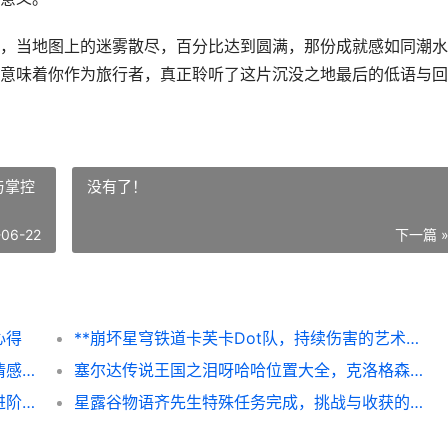
，当地图上的迷雾散尽，百分比达到圆满，那份成就感如同潮水
意味着你作为旅行者，真正聆听了这片沉没之地最后的低语与回
与掌控
没有了！
-06-22
下一篇 
心得
**崩坏星穹铁道卡芙卡Dot队，持续伤害的艺术与掌控**
幻兽帕鲁最强工作适配性分析，兼论效率与情感的平衡之道
塞尔达传说王国之泪呀哈哈位置大全，克洛格森林的种子收集指南
植物大战僵尸修改器使用教程，资深玩家的进阶指南
星露谷物语齐先生特殊任务完成，挑战与收获的终极考验