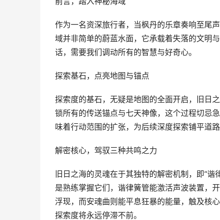
前言，踏入神秘海域
作为一名资深旅行者，当枫丹的乐章奏响至尾声
域并非简单的蔚蓝水面，它承载着失落的文明与
话，需要我们调动所有的智慧与好奇心。
探索基石，点亮地图与锚点
探索度的基石，无疑是地图的全面开启，旧日之
锁所有的传送锚点与七天神像，这个过程切忌急
味着行动范围的扩张，为后续深度探索铺平道路
解密核心，驾驭三种共鸣之力
旧日之海的灵魂在于其独特的解密机制，即“谐律
是熟练掌握它们，谐律簧管能激活声波装置，开
浮现，而安魂曲则能平息狂暴的能量，触及核心
探索度将永远停滞不前。