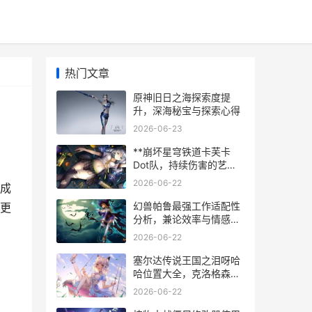
热门文章
原神旧日之海探索度提
升，深海秘宝与探索心得
2026-06-23
**崩坏星穹铁道卡芙卡
Dot队，持续伤害的艺术
与掌控**
2026-06-22
成
幻兽帕鲁最强工作适配性
更
分析，兼论效率与情感的
平衡之道
2026-06-22
塞尔达传说王国之泪呀哈
哈位置大全，克洛格森林
的种子收集指南
2026-06-22