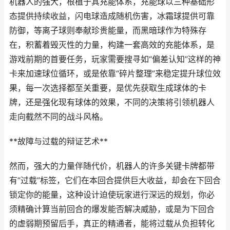
机器人的强大，根植于其充能体系，充能球以三种基础形
态提供持续收益，闪电球造成随机伤害，冰霜球提供可靠
防御，等离子球则奉献珍贵能量，而黑暗球作为特殊存
在，积蓄着毁灭性的力量，构建一套高效的充能体系，是
游戏前期的首要任务，玩家需要搜寻如“偏差认知”这样的神
卡来加速球位循环，或是依靠“碎片整理”来稳定提升球位效
果，每一次选择都至关重要，是优先获取生成球体的卡
牌，还是强化现有球体的效果，不同的决策将引领机器人
走向截然不同的战斗风格。
**故障与过载的辩证艺术**
然而，强大的力量伴随代价，机器人的许多关键卡牌都带
有“过载”标签，它们在本回合提供巨大收益，却会在下回合
锁定你的能量，这种设计迫使玩家进行深远的规划，你必
须精确计算当前回合的爆发能否解决威胁，或是为下回合
的虚弱期预留后手，真正的精通者，能将过载从负担转化