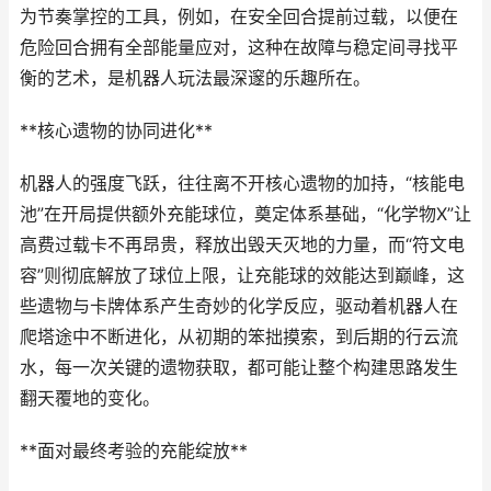
为节奏掌控的工具，例如，在安全回合提前过载，以便在
危险回合拥有全部能量应对，这种在故障与稳定间寻找平
衡的艺术，是机器人玩法最深邃的乐趣所在。
**核心遗物的协同进化**
机器人的强度飞跃，往往离不开核心遗物的加持，“核能电
池”在开局提供额外充能球位，奠定体系基础，“化学物X”让
高费过载卡不再昂贵，释放出毁天灭地的力量，而“符文电
容”则彻底解放了球位上限，让充能球的效能达到巅峰，这
些遗物与卡牌体系产生奇妙的化学反应，驱动着机器人在
爬塔途中不断进化，从初期的笨拙摸索，到后期的行云流
水，每一次关键的遗物获取，都可能让整个构建思路发生
翻天覆地的变化。
**面对最终考验的充能绽放**