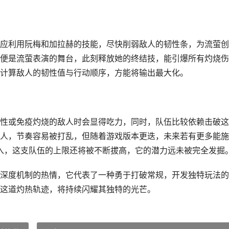
应利用阮梅和加拉赫的技能，尽快削弱敌人的韧性条，为流萤创
便是流萤表演的舞台，此刻释放她的终结技，能引爆所有灼烧伤
计算敌人的韧性值与行动顺序，方能将输出最大化。
性或免疫灼烧的敌人时会显得吃力，同时，队伍比较依赖击破这
人，节奏容易被打乱，但随着游戏版本更迭，未来若有更多能施
加入，这支队伍的上限还将被不断拔高，它的潜力远未被完全发掘
深度机制的热情，它代表了一种勇于打破常规，开发独特玩法的
这道灼热轨迹，将持续闪耀其独特的光芒。