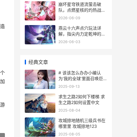
崩坏星穹铁道流萤击破
队，点燃星核的灼热战歌
副标题
2026-06-09
造
燕云十六声点穴玩法详
解，指尖内力定乾坤的武
侠新境
2026-06-03
经典文章
个
# 该该怎么办办小编认
为‘我的全球’里面召唤巨人
加
僵尸
2025-09-13
。
求生之路2如何下楼梯 求
生之路2如何设置中文
游
2025-08-04
攻城掠地随机三级兵书在
哪里里 攻城掠地123
2025-08-05