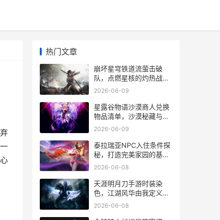
热门文章
崩坏星穹铁道流萤击破
队，点燃星核的灼热战歌
副标题
2026-06-09
星露谷物语沙漠商人兑换
物品清单，沙漠秘藏与兑
换艺术
2026-06-09
弃
泰拉瑞亚NPC入住条件探
一
秘，打造完美家园的基
心
石，副标题，庇护所背后
2026-06-08
的规则与温情
天涯明月刀手游时装染
色，江湖风华由我定义，
副标题为指尖绘霓裳，染
2026-06-08
就独有江湖色