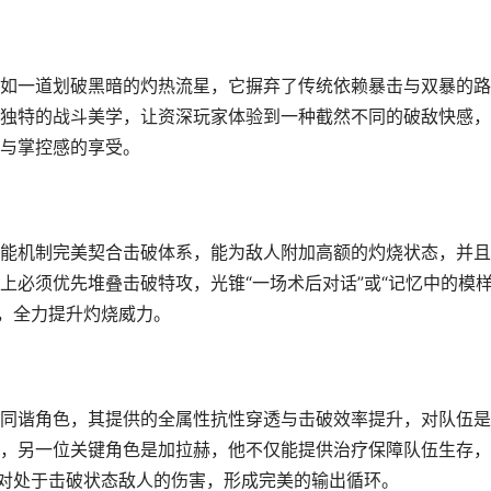
如一道划破黑暗的灼热流星，它摒弃了传统依赖暴击与双暴的路
独特的战斗美学，让资深玩家体验到一种截然不同的破敌快感，
与掌控感的享受。
能机制完美契合击破体系，能为敌人附加高额的灼烧状态，并且
必须优先堆叠击破特攻，光锥“一场术后对话”或“记忆中的模样
装，全力提升灼烧威力。
同谐角色，其提供的全属性抗性穿透与击破效率提升，对队伍是
，另一位关键角色是加拉赫，他不仅能提供治疗保障队伍生存，
伍对处于击破状态敌人的伤害，形成完美的输出循环。