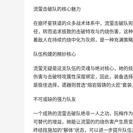
流萤击破队的核心魅力
在崩坏星铁道的众多战术体系中，流萤击破队宛
径，转而追求极致的击破特攻与灼烧伤害，这种
着敌人在持续灼烧中化为灰烬，是一种充满策略
队伍构建的精妙核心
流萤无疑是这支队伍的灵魂与绝对核心，她的技
伤害与击破特攻属性深度绑定，因此，装备选择上
是极佳选择，遗器则首选“熔岩锻铸的火匠”套
不可或缺的强力队友
一个成熟的流萤击破队绝非一人之功，阮梅作为
可替代的增益，她能让流萤的灼烧伤害产生质变
终结技施加的“解体”状态，可以进一步提升队