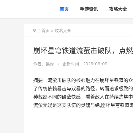
首页
手游资讯
攻略大全
首页
>
攻略大全
崩坏星穹铁道流萤击破队，点燃
作者：
黑泽
•
更新时间：2026-06-09
摘要：流萤击破队的核心魅力在崩坏星铁道的众
了传统依赖暴击与双暴的路径，转而追求极致的
种截然不同的破敌快感，看着敌人在持续灼烧中
流萤无疑是这支队伍的灵魂与绝,崩坏星穹铁道