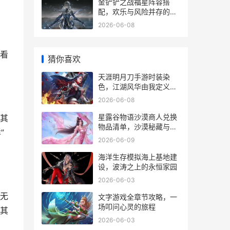
金铲铲之战福星阵容搭
配，欢乐与风险并存的豪
赌之旅
2026-06-08
看
猜你喜欢
天涯明月刀手游时装染
色，江湖风华由我定义，
副标题为指尖绘霓裳，染
2026-06-08
就独有江湖色
星露谷物语沙漠商人兑换
其
物品清单，沙漠秘藏与兑
”
换艺术
2026-06-09
海洋生存模拟海上基地建
设，波涛之上的永恒家园
2026-06-03
无
文字游戏全章节攻略，一
场叩问心灵的旅程
其
2026-06-03