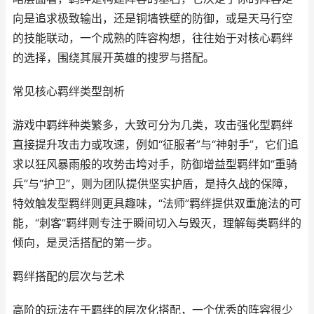
向是追求极致输出，还是铜墙铁壁的防御，或是天马行空
的技能联动，一个成熟的阵容构想，往往始于对核心羁绊
的选择，围绕其展开英雄的搜罗与搭配。
常见核心羁绊类型剖析
游戏中羁绊种类繁多，大致可分为几类，攻击强化型羁绊
直接提升攻击力或攻速，例如“征服者”与“神射手”，它们追
求以狂风暴雨般的攻势击垮对手，防御增益型羁绊如“重骑
兵”与“护卫”，则为团队提供坚实护盾，是持久战的保障，
特效触发型羁绊则更具趣味，“法师”羁绊提供双重施法的可
能，“刺客”羁绊则专注于瞬间切入与毁灭，理解每类羁绊的
倾向，是灵活搭配的第一步。
羁绊搭配的层次与艺术
高阶的玩法在于羁绊的层次化搭配，一个优秀的阵容很少