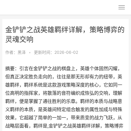
金铲铲之战英雄羁绊详解，策略博弈的
灵魂交响
作者：
黑泽
•
更新时间：2026-06-02
摘要：引言在金铲铲之战的棋盘上，英雄个体固然闪耀，
但真正决定胜负走向的，往往是那无形却有力的纽带，英
雄羁绊，羁绊系统是这款游戏策略深度的核心，它如同一
位高明的指挥家，将散落的音符编织成恢弘的交响，理解
羁绊，便是掌握了通往胜利的乐章。羁绊的本质与战略意
义羁绊的本质，是英雄间特定组合触发的属性加成与特殊
效果，它超越了简单的一加一，带来质变的战力飞跃，从
战略层面看，羁绊是,金铲铲之战英雄羁绊详解，策略博弈