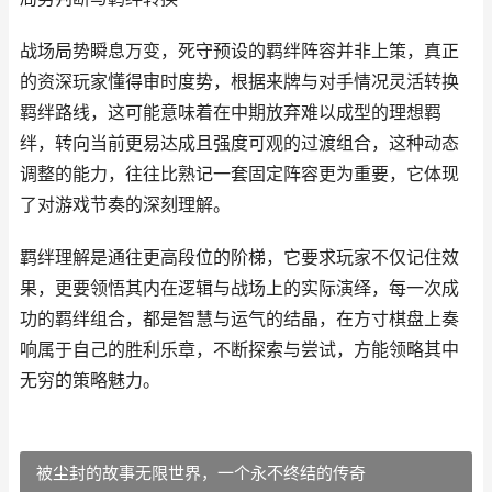
战场局势瞬息万变，死守预设的羁绊阵容并非上策，真正
的资深玩家懂得审时度势，根据来牌与对手情况灵活转换
羁绊路线，这可能意味着在中期放弃难以成型的理想羁
绊，转向当前更易达成且强度可观的过渡组合，这种动态
调整的能力，往往比熟记一套固定阵容更为重要，它体现
了对游戏节奏的深刻理解。
羁绊理解是通往更高段位的阶梯，它要求玩家不仅记住效
果，更要领悟其内在逻辑与战场上的实际演绎，每一次成
功的羁绊组合，都是智慧与运气的结晶，在方寸棋盘上奏
响属于自己的胜利乐章，不断探索与尝试，方能领略其中
无穷的策略魅力。
被尘封的故事无限世界，一个永不终结的传奇