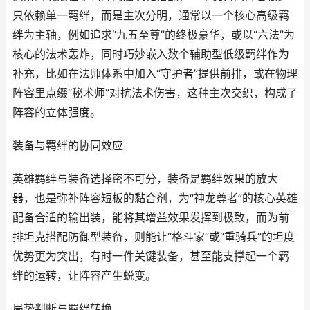
只依赖单一羁绊，而是主次分明，通常以一个核心高级羁
绊为主轴，例如追求“九五至尊”的终极豪华，或以“六法”为
核心的法术轰炸，同时巧妙嵌入数个辅助型低级羁绊作为
补充，比如在法师体系中加入“守护者”提供前排，或在物理
阵容里点缀“秘术师”对抗法术伤害，这种主次交织，构成了
阵容的立体强度。
装备与羁绊的协同效应
英雄羁绊与装备选择密不可分，装备是羁绊效果的放大
器，也是弥补阵容短板的黏合剂，为“神龙尊者”的核心英雄
配备合适的输出装，能将其增益效果发挥到极致，而为前
排坦克搭配防御型装备，则能让“格斗家”或“重骑兵”的坦度
优势更为突出，有时一件关键装备，甚至能支撑起一个羁
绊的运转，让阵容产生蜕变。
局势判断与羁绊转换