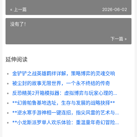
« 上一篇
2026-06-02
没有了！
下一篇 »
延伸阅读
金铲铲之战英雄羁绊详解，策略博弈的灵魂交响
被尘封的故事无限世界，一个永不终结的传奇
反恐精英2开箱模拟器：虚拟博弈与玩家心理的镜像
**幻兽帕鲁基地选址，生存与发展的战略抉择**
**逆水寒手游神相一键连招，指尖风雷的艺术与博弈**
**小龙斯派罗单人欢乐体验：重温童年奇幻冒险的温暖之旅**