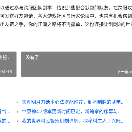
以通过参与跨服团队副本，结识那些配合默契的队友，在跨服攻
可发送好友邀请，各大游戏社区与玩家论坛中，也常有机会遇到
出友谊之手，你的江湖之路将不再孤单，这份连接让剑网3的世
奥秘，
没有了！
-04-16
下一篇 
天涯明月刀话本心法搭配推荐，副本制胜的武学奥秘，副标题，资深玩家的实战心得分享
**王国之泪地底世界地图探索，暗影之下的勇气试炼**
**原神4.7版本更新时间已定，新篇章的序幕与玩家期待**
动物森友会潜水捕捉海洋生物，一份宁静深蓝的收集指南，副标题，潜入深蓝的治愈之旅
我的世界村民繁殖机制详解，探秘村庄人丁兴旺之道