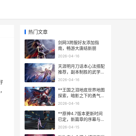
热门文章
剑网3跨服好友添加指
南，畅游大唐结新朋
2026-04-16
天涯明月刀话本心法搭配
推荐，副本制胜的武学奥
秘，副标题，资深玩家的
2026-04-16
好
实战心得分享
**王国之泪地底世界地图
，
探索，暗影之下的勇气试
炼**
2026-04-16
**原神4.7版本更新时间
已定，新篇章的序幕与玩
家期待**
2026-04-15