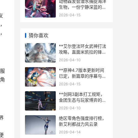
动物森友会潜水捕捉海洋
生物，一份宁静深蓝的收
集指南，副标题，潜入深
友
2026-04-15
蓝的治愈之旅
，
，
猜你喜欢
**艾尔登法环女武神打法
攻略，直面米凯拉的锋刃
的制胜之道**
2026-04-10
**原神4.7版本更新时间
服
已定，新篇章的序幕与玩
角
家期待**
2026-04-15
**剑网3副本打工规矩，
金团生态与玩家博弈的江
湖法则**
2026-04-10
界
绝区零角色强度排行榜，
新艾利都战力风云录
2026-04-14
便