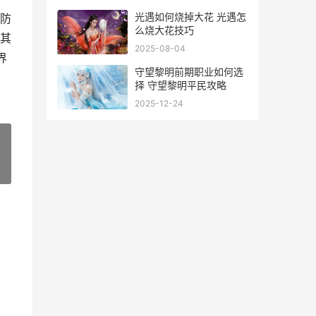
光遇如何烧掉大花 光遇怎
防
么烧大花技巧
其
2025-08-04
界
守望黎明前期职业如何选
择 守望黎明平民攻略
2025-12-24
»