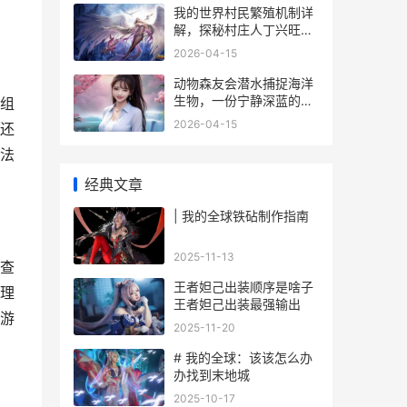
我的世界村民繁殖机制详
解，探秘村庄人丁兴旺之
道
2026-04-15
动物森友会潜水捕捉海洋
生物，一份宁静深蓝的收
组
集指南，副标题，潜入深
2026-04-15
还
蓝的治愈之旅
法
经典文章
| 我的全球铁砧制作指南
2025-11-13
查
王者妲己出装顺序是啥子
理
王者妲己出装最强输出
游
2025-11-20
# 我的全球：该该怎么办
办找到末地城
2025-10-17