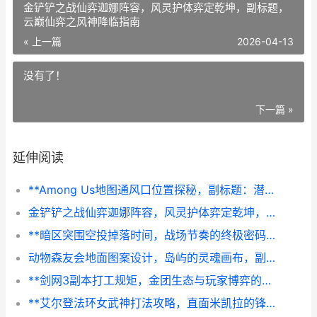
金铲铲之战仙弈迦娜阵容，风灵护体弈定乾坤，副标题，
云巅仙弈之风神降临指南
« 上一篇
2026-04-13
没有了！
下一篇 »
延伸阅读
**Among Us地图通风口位置探秘，副标题：潜伏者的地下网络**
金铲铲之战仙弈迦娜阵容，风灵护体弈定乾坤，副标题，云巅仙弈之风神降临指南
**暗区突围空投掉落时间，战场节奏的终极密码，副标题，掌控信号，主宰战局**
动物森友会地面图案设计，岛屿的灵魂画布，副标题，资深玩家笔下的像素艺术哲学
**剑网3副本打工规矩，金团生态与玩家博弈的江湖法则**
**艾尔登法环女武神打法攻略，直面米凯拉的锋刃的制胜之道**