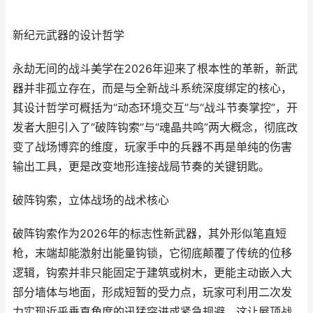
新纪元武器的设计哲学
永劫无间的战斗美学在2026年迎来了根本性的革新，新武
器并非孤立存在，而是与全新战斗系统深度绑定的核心，
其设计哲学可概括为“动态环境交互”与“战斗节奏掌控”，开
发者大胆引入了“破阵钩索”与“魂晶共鸣”两大概念，彻底改
变了战场博弈的维度，玩家手中的兵器不再是单纯的伤害
输出工具，更是改变地形连接战局节奏的关键钥匙。
破阵钩索，立体战场的战术核心
破阵钩索作为2026年的标志性新武器，其外形似笔直短
枪，末端却能激射出能量钩锁，它彻底颠覆了传统的位移
逻辑，钩索并非只能固定于建筑或树木，更能主动嵌入大
部分墙体与地面，形成短暂的受力点，玩家可利用二次发
力实现近乎垂直角度的迅猛突进或紧急规避，这让屋顶战