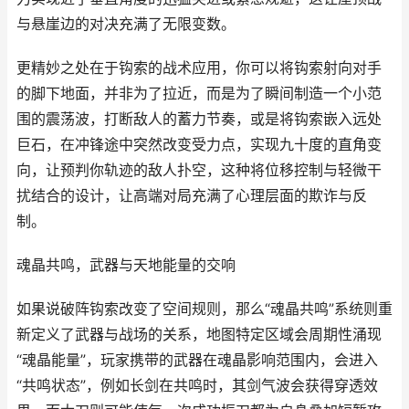
与悬崖边的对决充满了无限变数。
更精妙之处在于钩索的战术应用，你可以将钩索射向对手
的脚下地面，并非为了拉近，而是为了瞬间制造一个小范
围的震荡波，打断敌人的蓄力节奏，或是将钩索嵌入远处
巨石，在冲锋途中突然改变受力点，实现九十度的直角变
向，让预判你轨迹的敌人扑空，这种将位移控制与轻微干
扰结合的设计，让高端对局充满了心理层面的欺诈与反
制。
魂晶共鸣，武器与天地能量的交响
如果说破阵钩索改变了空间规则，那么“魂晶共鸣”系统则重
新定义了武器与战场的关系，地图特定区域会周期性涌现
“魂晶能量”，玩家携带的武器在魂晶影响范围内，会进入
“共鸣状态”，例如长剑在共鸣时，其剑气波会获得穿透效