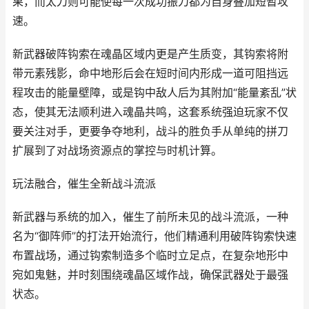
果，而太刀则可能使每一次成功振刀都为自身叠加短暂攻
速。
新武器破阵钩索在魂晶区域内更是产生质变，其钩索将附
带元素残影，命中地形后会在短时间内形成一道可阻挡远
程攻击的能量壁障，或是钩中敌人后为其附加“能量紊乱”状
态，使其无法顺利进入魂晶共鸣，这套系统强迫玩家不仅
要关注对手，更要争夺地利，战斗的胜负手从单纯的拼刀
扩展到了对战场资源点的掌控与时机计算。
玩法融合，催生全新战斗流派
新武器与系统的加入，催生了前所未见的战斗流派，一种
名为“御阵师”的打法开始流行，他们精通利用破阵钩索快速
布置战场，通过钩索制造多个临时立足点，在复杂地形中
宛如鬼魅，并时刻围绕魂晶区域作战，确保武器处于最强
状态。