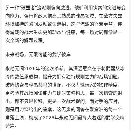
另一种“破罡者”流派则偏向激进，他们利用钩索的突进与变
向能力，强行将敌人拖离其熟悉的魂晶领域，在敌方失去
环境加持的瞬间发动致命连招，这些流派的兴衰更替，使
得游戏的战术生态更加动态与健康，每一场对局都像是一
次全新的解题过程。
未来战场，无限可能的武学彼岸
永劫无间2026年的这次革新，其深远意义在于将武器从冰
冷的数值承载物，提升为拥有独特规则之力的战场钥匙，
破阵钩索与魂晶共鸣的搭配，不仅考验玩家的操作精度，
更考验其战场阅读能力与即时策略构思，每一次钩索的射
出，都不只是位移，更是一次战术提问，而对手的应对，
则是用刀锋给出的答案，这无声的问答在聚窟洲的每一个
角落上演，构成了2026年永劫无间最令人着迷的武学交响
诗篇。