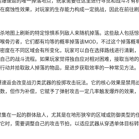
易爆速返的唯一掉落地点，玩家需要在这里进行寻觅和战斗才有
在腐蚀性效果，对玩家的生存能力构成一定挑战，因此在前往刷
杀地图上刷新的特定惊惧系列敌人来随机掉落。这些敌人包括惊
喉骨刃者，它们都有均等的概率掉落该MOD，不过这个掉落概
密度在不同区域会有所变化，玩家可以自在选择路线进行清剿，
自己的战斗流程。如果玩家觉得独自应对相对困难，接取当地的
行动并拾取敌人掉落的物品，是进步获取效率的一种常见方法。
爆速返会改变战刃类武器的投掷攻击玩法。它的核心效果是禁用
数，但作为补偿，它赋予了弹射攻击一定几率触发爆炸的效果，
聚集在一起的群体敌人，尤其是在地形狭窄的区域或防御类型的
它时，需要调整自己的攻击节拍，以适应武器从穿透单体目标转