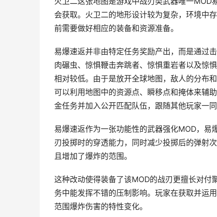
火卫二
这张地图是游戏中战刃类武器唯一MOD
会获取。火卫二的地形设计较为复杂，环境中存
前需要做好相应的装备和资源准备。
易爆速返并非由特定任务奖励产出，而是通过击
肉碾虫、惊惧鞭击奔跳者、惊惧重岩者以及惊惧
相对较低。由于是放开全球地图，敌人的分布和
可以利用地图中的资源点、瞬移点和掩体来辅助
金任务并加入公开匹配队伍，跟随其他玩家一同
易爆速返作为一张功能性的武器强化MOD，易
刃投掷时的穿透能力，同时减少投掷后的弹射次
且增加了爆炸的范围。
这种改动使得装备了该MOD的战刃更擅长对付
务中能发挥不错的压制影响。玩家在获取并运用
范围爆炸伤害的特性变化。