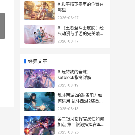
# 和平精英密室的位置在
哪里
2026-03-17
# 《王者圣斗士皮肤：经
»
典动漫与手游的完美融
合》
2026-03-17
经典文章
# 玩转我的全球：
setblock指令详解
2025-08-19
乱斗西游2的装备配方如
何运用 乱斗西游2装备锁
忘了怎么办
2025-08-13
第二银河指挥官属性如何
加点 第二银河指挥官军人
属性加点
2025-08-25