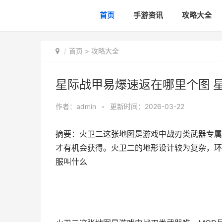
首页
手游资讯
攻略大全
首页
>
攻略大全
星际战甲易爆速返在哪里个图 
作者：
admin
•
更新时间：2026-03-22
摘要：火卫二这张地图是游戏中战刃类武器专属
才有机会获得。火卫二的地形设计较为复杂，环
服叫什么