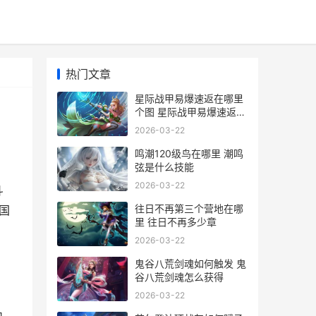
热门文章
星际战甲易爆速返在哪里
个图 星际战甲易爆速返国
服叫什么
2026-03-22
鸣潮120级鸟在哪里 潮鸣
弦是什么技能
2026-03-22
斗
往日不再第三个营地在哪
国
里 往日不再多少章
2026-03-22
鬼谷八荒剑魂如何触发 鬼
谷八荒剑魂怎么获得
2026-03-22