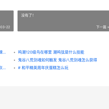
没有了！
-03-22
下一篇 
星际战甲易爆速返在哪里个图 星际战甲易爆速返国服叫什么
鸣潮120级鸟在哪里 潮鸣弦是什么技能
鬼谷八荒剑魂如何触发 鬼谷八荒剑魂怎么获得
艾尔登法环战灰如何赋予属性 艾尔登法环战灰岩石剑在哪获取
# 和平精英周年庆蛋糕怎么玩