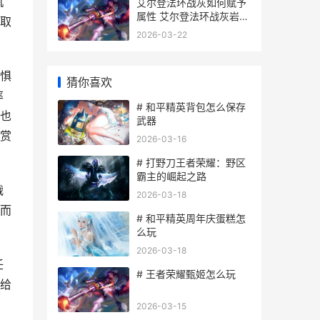
机
艾尔登法环战灰如何赋予
属性 艾尔登法环战灰岩石
取
剑在哪获取
2026-03-22
惧
猜你喜欢
率
# 和平精英背包怎么保存
也
武器
赏
2026-03-16
# 打野刀王者荣耀：野区
霸主的崛起之路
战
2026-03-18
而
# 和平精英周年庆蛋糕怎
么玩
2026-03-18
任
# 王者荣耀甄姬怎么玩
给
2026-03-15