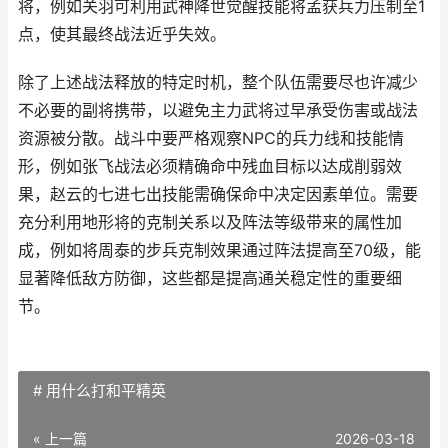
将，例如关羽可利用武神降世觉醒技能将孟获兵力压制至1
点，使其最终战法近乎失效。
除了上述战法释放的特定时机，整个队伍需要尽也许减少
不必要的副将携带，以避免主力武将过早承受伤害或战法
资源被分散。战斗中要严格观察NPC的兵力线和技能情
形，例如张飞战法必须精确命中残血目标以达成削弱效
果，赵云的七进七出技能需确保命中决定因素单位。需要
充分利用地形将的克制关系以及阵法等级带来的属性加
成，例如将周泰的步兵克制效果通过阵法提高至70级，能
显著降低敌方防御，这些都是提高通关稳定性的重要细
节。
# 用什么打和平精英
« 上一篇
2026-03-18