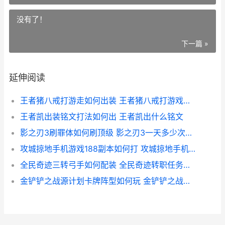
没有了！
下一篇 »
延伸阅读
王者猪八戒打游走如何出装 王者猪八戒打游戏怎么样
王者凯出装铭文打法如何出 王者凯出什么铭文
影之刃3刷罪体如何刷顶级 影之刃3一天多少次罪体
攻城掠地手机游戏188副本如何打 攻城掠地手机版
全民奇迹三转弓手如何配装 全民奇迹转职任务详解
金铲铲之战源计划卡牌阵型如何玩 金铲铲之战英雄原皮