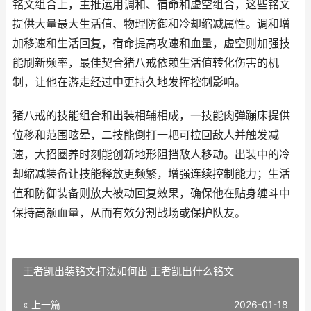
铭文组合上，主推运用调和、宿命和虚空组合，这些铭文
提供大量最大生活值、物理防御和冷却缩减属性。调和增
加移速和生活回复，宿命提高攻速和血量，虚空则加强技
能刷新频率，最佳契合猪八戒依赖生活值转化伤害的机
制，让他在游走经过中更持久地发挥控制影响。
猪八戒的技能组合和出装相辅相成，一技能肉弹蹦床提供
位移和范围眩晕，二技能倒打一耙可拉回敌人并触发减
速，大招圈养时刻能创新地形阻挡敌人移动。出装中的冷
却缩减装备让技能释放更频繁，增强连续控制能力；生活
值和防御装备则放大被动回复效果，确保他在贴身缠斗中
保持高额血量，从而有效分割战场或保护队友。
王者凯出装铭文打法如何出 王者凯出什么铭文
« 上一篇
2026-01-18