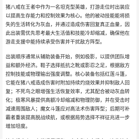
猪八戒在王者中作为一名坦克型英雄，打游走位时出装应
以提高生存能力和控制效果为核心。他的被动技能能将损
失的生活转化为灰血，并通过造成伤害回复真正血量，因
此出装需优先思考最大生活值和技能冷却缩减，确保他在
游走支援中能持续承受伤害并干扰敌方阵型。
出装顺序通常从辅助装备开始，例如极影，以提供团队增
益和额外经济。鞋子选择抵抗之靴或影忍之足，根据敌方
控制技能或物理输出强度调整。核心装备包括红莲斗篷，
它能在猪八戒造成伤害时附加持续灼烧效果并抑制敌人回
复；不死鸟之眼增强生活恢复效率，尤其配合被动灰血转
化；极寒风暴提供高额冷却缩减和物理防御，并在受击时
减速周围敌人；魔女斗篷应对高法术伤害阵型；后期可补
霸者重装提高脱战续航，或根据局势选择不祥征兆进一步
增加坦度。