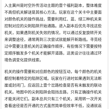
入主冀州是时空外传活动主题的壹个福利副本，整体难度
不高但机关解谜是其核心方法。玩家在这个关卡中主要面
对颜色机关的操作挑战，需要利用红、蓝、绿三种机关来
控制对应的尖刺陷阱开始通路。进入副本后优先寻找这些
机关，如果遇到机关失效的情况，可以通过反复旋转开关
来调整途径，通常两到三次尝试就能解开新路线。寻觅经
过中需要注意机关的正确操作顺序，有些情况下需要按特
定顺序触发多个机关才能解开道路，这类设计往往通过环
境色调变化提供线索。
机关的操作需要和对应颜色的按钮互动，每个颜色的机关
都控制着特定的陷阱区域。玩家在行进时如果遇到无法断
崖或封闭门，应返回上壹个岔路检查是否有未触发的联动
机关。地图中的尖刺陷阱会阻挡去路，只有正确操作机关
才能关闭它们。副本总共只有三个机关，采用转一次开关
查看途径是否开通的方式虽然简单但效率不低，没通就返