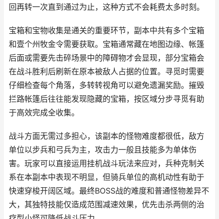
回再转一次直到通过为止，这种方式不会耗费太多时刻。
宝箱和宝物收集是通关的重要环节，副本中共有多个宝箱
和壹个州牧金令需要获取。宝箱通常藏在地图边缘、帐篷
后面或需要先击碎场景中的障碍物才会显现，部分宝箱会
在战斗胜利后刷新在原本被敌人占据的位置。寻觅时需要
仔细检查每个角落，多转转视角可以避免遗漏奖励。摧毁
拦路帐篷后往往能发现隐藏的宝箱，按区域分步寻觅有助
于高效完成全收集。
战斗方面无需过多担心，该副本的怪物难度都很低，敌方
单位以步兵和弓兵为主，攻击力一般且技能多为单体伤
害。玩家可以直接运用挂机战斗玩法来应对，兵种克制关
系在本副本中表现不明显，但骑兵单位的高机动性有助于
快速穿梭开阔区域。最终BOSS战的难度和普通怪物差异不
大，其独特技能仅造成范围减速效果，优先击杀两侧的治
疗型小怪可降低战斗压力。