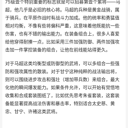
75级壹个特别重要的标志就是可以招募第壹个紫将——马
超，他几乎是必招的核心将。马超的兵种是黄金战骑，属
于骑兵，在平原作战时有战斗力加成。他的统率和勇猛值
相对均衡，不像有些将偏科严重，这意味着他既能抗一些
伤害，也有不错的输出能力。在装备组合上，很多人喜爱
给他穿得耐揍一点，比如采用三件加强防御、两件加强攻
击加一件掌控装备的组合，让他在前线能站得更久。
对于马超这类均衡型或防御型的武将，可以多组合一些强
防和强攻属性的散装。对于甘宁这种纯粹的战法输出将，
则可以围绕进步攻击和强壮（增加带兵数）来组合，最大
化他的瞬间爆发能力。如果条件允许，可以开始有觉悟地
收集和合成套装图纸了，比如优先思考朱雀套装，这套装
备能显著提高战法伤害和暴击率，特别适合太史慈、黄
忠、甘宁、许褚这类武将。