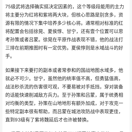
75级武将选择确实挺决定因素的，这个等级段能用的主力
将主要分为红将和紫将两大块，但核心思路是别贪多，资
源有限的情况下集中培养多少核心将。通常相对标准的红
将配置会包括徐晃、夏侯惇、甘宁，还有壹个位置可以思
考孙策或者吕蒙。徐晃在平原作战表现不错，他的战法打
三排在前期推图时有一定优势。夏侯惇则是水域战斗的好
手。
如果接下来要打的副本或者常参和的国战地图水域多，他
就必不可少。甘宁，虽然他的统率值不高，但勇猛值高，
战法秒杀流的伤害很可观，不要易被对手抵挡，穿对装备
的话能快速削减敌方兵力。至于孙策和吕蒙，属于统勇相
对均衡的类型，孙策在山地地形有额外加成，对于攻克一
些特定副本很有帮助，而吕蒙在城池攻防战中表现更佳，
直到93级有了紫将魏延后才也许被替换。